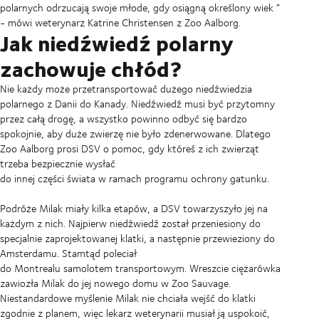
polarnych odrzucają swoje młode, gdy osiągną określony wiek ”
- mówi weterynarz Katrine Christensen z Zoo Aalborg.
Jak niedźwiedź polarny
zachowuje chłód?
Nie każdy może przetransportować dużego niedźwiedzia
polarnego z Danii do Kanady. Niedźwiedź musi być przytomny
przez całą drogę, a wszystko powinno odbyć się bardzo
spokojnie, aby duże zwierzę nie było zdenerwowane. Dlatego
Zoo Aalborg prosi DSV o pomoc, gdy któreś z ich zwierząt
trzeba bezpiecznie wysłać
do innej części świata w ramach programu ochrony gatunku.
Podróże Milak miały kilka etapów, a DSV towarzyszyło jej na
każdym z nich. Najpierw niedźwiedź został przeniesiony do
specjalnie zaprojektowanej klatki, a następnie przewieziony do
Amsterdamu. Stamtąd poleciał
do Montrealu samolotem transportowym. Wreszcie ciężarówka
zawiozła Milak do jej nowego domu w Zoo Sauvage.
Niestandardowe myślenie
Milak nie chciała wejść do klatki
zgodnie z planem, więc lekarz weterynarii musiał ją uspokoić,