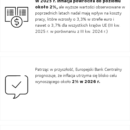
W 2025 r. inflacja powróciła do poziomu
około 2%,
ale wyższe wartości obserwowane w
poprzednich latach nadal mają wpływ na koszty
pracy, które wzrosły o 3,3% w strefie euro i
nawet o 3,7% dla wszystkich krajów UE (III kw.
2025 r. w porównaniu z III kw. 2024 r.)
Patrząc w przyszłość, Europejski Bank Centralny
prognozuje, że inflacja utrzyma się blisko celu
2% w 2026 r.
wynoszącego około