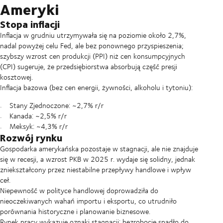
Ameryki
Stopa inflacji
Inflacja w grudniu utrzymywała się na poziomie około 2,7%,
nadal powyżej celu Fed, ale bez ponownego przyspieszenia;
szybszy wzrost cen produkcji (PPI) niż cen konsumpcyjnych
(CPI) sugeruje, że przedsiębiorstwa absorbują część presji
kosztowej.
Inflacja bazowa (bez cen energii, żywności, alkoholu i tytoniu):
Stany Zjednoczone: ~2,7% r/r
Kanada: ~2,5% r/r
Meksyk: ~4,3% r/r
Rozwój rynku
Gospodarka amerykańska pozostaje w stagnacji, ale nie znajduje
się w recesji, a wzrost PKB w 2025 r. wydaje się solidny, jednak
zniekształcony przez niestabilne przepływy handlowe i wpływ
ceł.
Niepewność w polityce handlowej doprowadziła do
nieoczekiwanych wahań importu i eksportu, co utrudniło
porównania historyczne i planowanie biznesowe.
Rynek pracy wykazuje oznaki stagnacji: bezrobocie spadło do