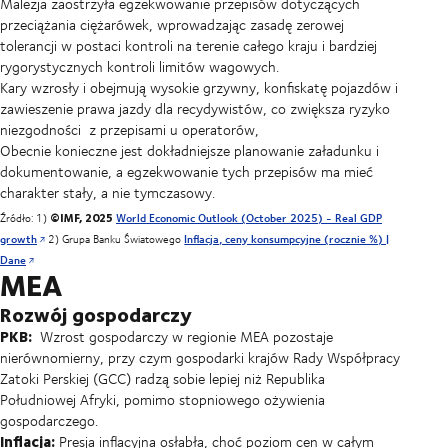
Malezja zaostrzyła egzekwowanie przepisów dotyczących
przeciążania ciężarówek, wprowadzając zasadę zerowej
tolerancji w postaci kontroli na terenie całego kraju i bardziej
rygorystycznych kontroli limitów wagowych.
Kary wzrosły i obejmują wysokie grzywny, konfiskatę pojazdów i
zawieszenie prawa jazdy dla recydywistów, co zwiększa ryzyko
niezgodności
z przepisami u operatorów,
Obecnie konieczne jest dokładniejsze planowanie załadunku i
dokumentowanie, a egzekwowanie tych przepisów ma mieć
charakter stały, a nie tymczasowy.
©IMF, 2025
Źródło: 1)
World Economic Outlook (October 2025) - Real GDP
growth
2) Grupa Banku Światowego
Inflacja, ceny konsumpcyjne (rocznie %) |
Dane
MEA
Rozwój gospodarczy
PKB:
Wzrost gospodarczy w regionie MEA pozostaje
nierównomierny, przy czym gospodarki krajów Rady Współpracy
Zatoki Perskiej (GCC) radzą sobie lepiej niż Republika
Południowej Afryki, pomimo stopniowego ożywienia
gospodarczego.
Inflacja:
Presja inflacyjna osłabła, choć poziom cen w całym