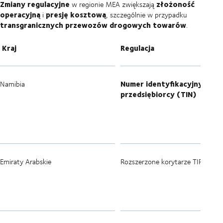
Zmiany regulacyjne
złożoność
w regionie MEA zwiększają
operacyjną
presję kosztową
i
, szczególnie w przypadku
transgranicznych przewozów drogowych towarów
.
Kraj
Regulacja
Numer identyfikacyjny
Namibia
przedsiębiorcy (TIN)
Emiraty Arabskie
Rozszerzone korytarze TIR/RoRo