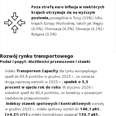
Poza strefą euro inflacja w niektórych
krajach utrzymuje się na wyższym
poziomie,
szczególnie w Turcji (33%) i kilku
krajach Europy Wschodniej, takich jak Węgry
(4,5%), Chorwacja (4,3%), Słowacja (4,2%) i
Bułgaria (3,5%)
Rozwój rynku transportowego
Podaż i popyt: Możliwości przewozowe i stawki
Transporeon Capacity
Indeks
dla rynku europejskiego
spadł do 93,6 punktów w grudniu 2025 r., co oznacza
spadek o 5,5
drugą najniższą wartość w 2025 r. i
procent w ujęciu rok do roku
. W styczniu 2026 r.
wskaźnik spadł do 90,4 punktów, co świadczy o poważnym
niedoborze przepustowości.
Indeksy stawek spotowych i kontraktowych
wzrosły
146,1 pkt.
w grudniu 2025 r., indeks spotowy wzrósł do
(+4,3% r/r)
130,7 pkt.
a indeks kontraktowy osiągnął