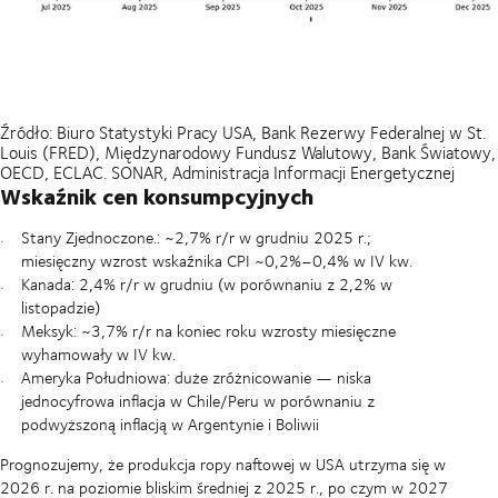
Źródło: Biuro Statystyki Pracy USA, Bank Rezerwy Federalnej w St.
Louis (FRED), Międzynarodowy Fundusz Walutowy, Bank Światowy,
OECD, ECLAC. SONAR, Administracja Informacji Energetycznej
Wskaźnik cen konsumpcyjnych
Stany Zjednoczone.: ~2,7% r/r w grudniu 2025 r.;
miesięczny wzrost wskaźnika CPI ~0,2%–0,4% w IV kw.
Kanada: 2,4% r/r w grudniu (w porównaniu z 2,2% w
listopadzie)
Meksyk: ~3,7% r/r na koniec roku wzrosty miesięczne
wyhamowały w IV kw.
Ameryka Południowa: duże zróżnicowanie — niska
jednocyfrowa inflacja w Chile/Peru w porównaniu z
podwyższoną inflacją w Argentynie i Boliwii
Prognozujemy, że produkcja ropy naftowej w USA utrzyma się w
2026 r. na poziomie bliskim średniej z 2025 r., po czym w 2027