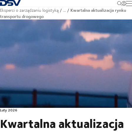
Cofnij do strony głównej
M
Kwartalna aktualizacja rynku
Eksperci o zarządzaniu logistyką
…
transportu drogowego
Luty 2026
Kwartalna aktualizacja