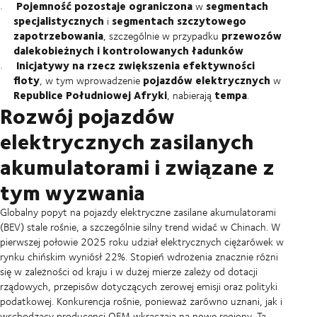
Pojemność pozostaje ograniczona
segmentach
w
specjalistycznych
segmentach szczytowego
i
zapotrzebowania
przewozów
, szczególnie w przypadku
dalekobieżnych i kontrolowanych ładunków
Inicjatywy na rzecz zwiększenia efektywności
floty
pojazdów elektrycznych
, w tym wprowadzenie
w
Republice Południowej Afryki
tempa
, nabierają
.
Rozwój pojazdów
elektrycznych zasilanych
akumulatorami i związane z
tym wyzwania
Globalny popyt na pojazdy elektryczne zasilane akumulatorami
(BEV) stale rośnie, a szczególnie silny trend widać w Chinach. W
pierwszej połowie 2025 roku udział elektrycznych ciężarówek w
rynku chińskim wyniósł 22%. Stopień wdrożenia znacznie różni
się w zależności od kraju i w dużej mierze zależy od dotacji
rządowych, przepisów dotyczących zerowej emisji oraz polityki
podatkowej. Konkurencja rośnie, ponieważ zarówno uznani, jak i
wschodzący producenci OEM wkraczają na nowe regiony. Ta