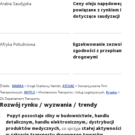
Ceny oleju napędowego
Arabia Saudyjska
powiązane z rynkiem i wymo
dotyczące saudyzacji
Egzekwowanie zezwoleń i
Afryka Południowa
zgodności z przepisami
drogowymi
Źródło:
NAMRA
Urząd Skarbowy Namibii,
ATCUAE
Stowarzyszenie Firm
Transportowych,
MOTLS
Ministerstwo Transportu i Usług Logistycznych,
Kropka
ZA Departament Transportu
Rozwój rynku / wyzwania / trendy
Popyt pozostaje silny w budownictwie, handlu
detalicznym, handlu elektronicznym,
dystrybucji
i
produktów medycznych,
stałej aktywności
co sprzyja
w zakresie transportu drogowego towarów,