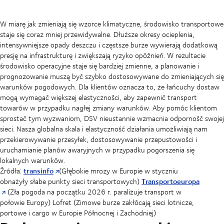
W miarę jak zmieniają się wzorce klimatyczne, środowisko transportowe
staje się coraz mniej przewidywalne. Dłuższe okresy ocieplenia,
intensywniejsze opady deszczu i częstsze burze wywierają dodatkową
presję na infrastrukturę i zwiększają ryzyko opóźnień. W rezultacie
środowisko operacyjne staje się bardziej zmienne, a planowanie i
prognozowanie muszą być szybko dostosowywane do zmieniających się
warunków pogodowych. Dla klientów oznacza to, że łańcuchy dostaw
mogą wymagać większej elastyczności, aby zapewnić transport
towarów w przypadku nagłej zmiany warunków. Aby pomóc klientom
sprostać tym wyzwaniom, DSV nieustannie wzmacnia odporność swojej
sieci. Nasza globalna skala i elastyczność działania umożliwiają nam
przekierowywanie przesyłek, dostosowywanie przepustowości i
uruchamianie planów awaryjnych w przypadku pogorszenia się
lokalnych warunków.
transinfo
Źródła:
(Głębokie mrozy w Europie w styczniu
Transportoeuropa
obnażyły słabe punkty sieci transportowych)
(Zła pogoda na początku 2026 r. paraliżuje transport w
połowie Europy) Lofret (Zimowe burze zakłócają sieci lotnicze,
portowe i cargo w Europie Północnej i Zachodniej)