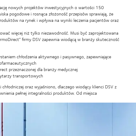
ację nowych projektów inwestycyjnych o wartości 150
awiska pogodowe i rosnąca złożoność przepisów sprawiają, że
oduktów na rynek i wpływa na wyniki leczenia pacjentów oraz
rować więcej niż tylko niezawodność. Musi być zaprojektowana
hermoDirect” firmy DSV zapewnia wiodącą w branży skuteczność
ystaniem chłodzenia aktywnego i pasywnego, zapewniające
iofarmaceutycznych
irect przeznaczonej dla branży medycznej
rytarzy transportowych
 chłodniczej oraz wyjaśniono, dlaczego wiodący klienci DSV z
wnienia pełnej integralności produktów. Od miejsca