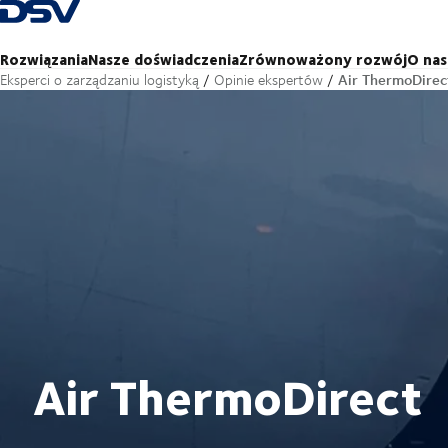
Cofnij do strony głównej
Rozwiązania
Nasze doświadczenia
Zrównoważony rozwój
O nas
Air ThermoDirec
Eksperci o zarządzaniu logistyką
Opinie ekspertów
Air ThermoDirect