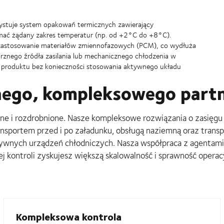
ystuje system opakowań termicznych zawierający
ymać żądany zakres temperatur (np. od +2°C do +8°C).
 zastosowanie materiałów zmiennofazowych (PCM), co wydłuża
rznego źródła zasilania lub mechanicznego chłodzenia w
o produktu bez konieczności stosowania aktywnego układu
lnego, kompleksowego part
e i rozdrobnione. Nasze kompleksowe rozwiązania o zasięgu 
nsportem przed i po załadunku, obsługą naziemną oraz trans
ywnych urządzeń chłodniczych. Nasza współpraca z agentami 
ej kontroli zyskujesz większą skalowalność i sprawność operac
Kompleksowa kontrola