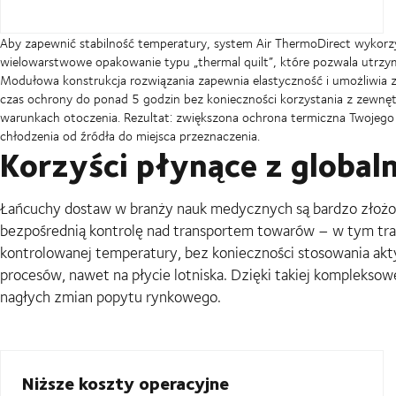
Aby zapewnić stabilność temperatury, system Air ThermoDirect wykorz
wielowarstwowe opakowanie typu „thermal quilt”, które pozwala utrz
Modułowa konstrukcja rozwiązania zapewnia elastyczność i umożliwia
czas ochrony do ponad 5 godzin bez konieczności korzystania z zewnęt
warunkach otoczenia. Rezultat: zwiększona ochrona termiczna Twojeg
chłodzenia od źródła do miejsca przeznaczenia.
Korzyści płynące z globa
Łańcuchy dostaw w branży nauk medycznych są bardzo złożon
bezpośrednią kontrolę nad transportem towarów – w tym tra
kontrolowanej temperatury, bez konieczności stosowania akt
procesów, nawet na płycie lotniska. Dzięki takiej kompleksow
nagłych zmian popytu rynkowego.
Niższe koszty operacyjne