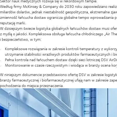
Sektor nauk medycznych rozwija się w rekordowym tempie.
Według firmy McKinsey & Company do 2030 roku zapowiedziano realiz
miliardów dolarów, jednak niestabilność geopolityczna, ekstremalne zj
zmienność łańcucha dostaw ogranicza globalne tempo wprowadzania pr
reputację marki.
W dzisiejszym świecie logistyka globalnych łańcuchów dostaw musi ofe
z myślą o jakości. Kompleksowa obsługa łańcucha chłodniczego „Air T
i bezpieczeństwo, w tym:
Kompleksowe rozwiązania w zakresie kontroli temperatury z wykorz
utrzymanie stabilności wrażliwych produktów farmaceutycznych i b
Pełna kontrola nad łańcuchem dostaw dzięki sieci lotniczej DSV AirD
Monitorowanie w czasie rzeczywistym i wiodąca w branży ocena ko
W niniejszym dokumencie przedstawiono ofertę DSV w zakresie logistyki
branży farmaceutycznej i biofarmaceutycznej ufają nam w zakresie zape
pochodzenia do miejsca przeznaczenia.