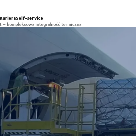
Kariera
Self-service
t – kompleksowa integralność termiczna