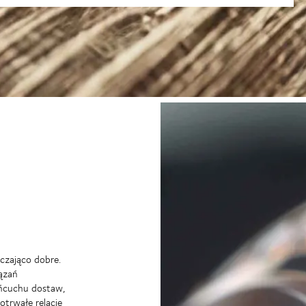
rczająco dobre.
ązań
ańcuchu dostaw,
trwałe relacje