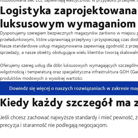
Logistyka zaprojektowana 
luksusowym wymaganiom
Dysponujemy szeregiem bezpiecznych magazynów zarówno w miejscu poc
przeładunkowymi, które usprawniają przepływy i przyspieszają czas dos
Nasze standardowe usługi magazynowania zapewniają zgodność z przepi
sprzedaży, a nasze obiekty obsługujące wielu klientów tworzą skalowaln
Oferujemy szereg usług dla dóbr luksusowych wymagających szczególn
wilgotnością i temperaturą oraz specjalistyczna infrastruktura GOH (
produktów modowych o wysokiej wartości.
Dowiedz się więcej o naszych rozwiązaniach w zakresie m
Kiedy każdy szczegół ma 
Jeśli chcesz zachować najwyższe standardy i mieć pewność, 
precyzja i staranność nie podlegają negocjacjom.