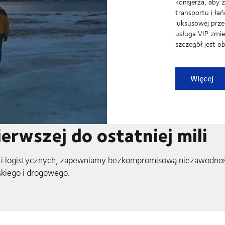
konsjerża, aby 
transportu i ła
luksusowej prze
usługa VIP zmie
szczegół jest ob
La Concie
Więcej
rwszej do ostatniej mili
 i logistycznych, zapewniamy bezkompromisową niezawodność
skiego i drogowego.