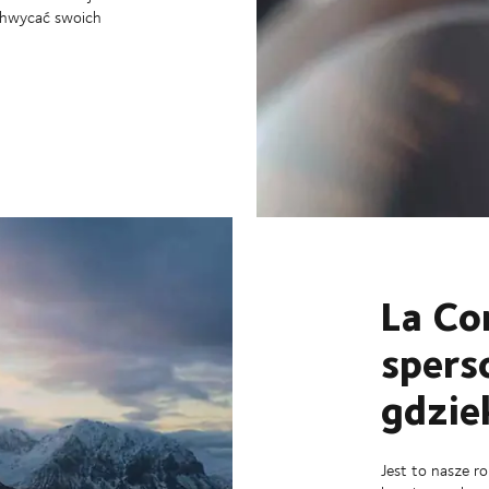
achwycać swoich
La Co
spers
gdzie
Jest to nasze r