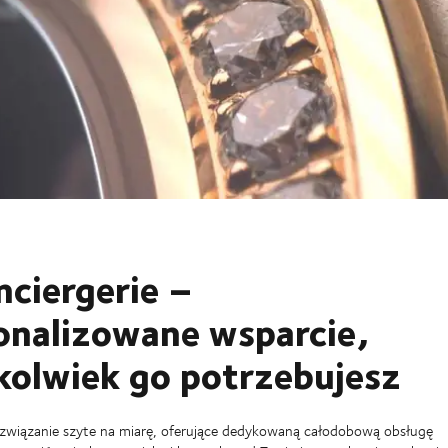
nciergerie –
onalizowane wsparcie,
kolwiek go potrzebujesz
ozwiązanie szyte na miarę, oferujące dedykowaną całodobową obsługę