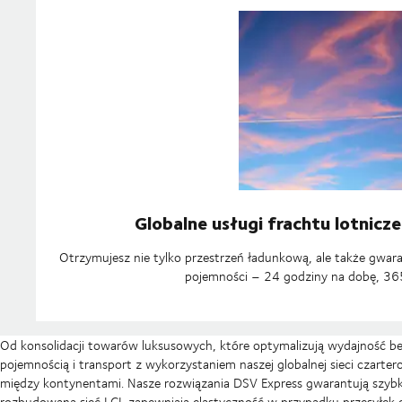
Globalne usługi frachtu lotnicz
Otrzymujesz nie tylko przestrzeń ładunkową, ale także gwara
pojemności – 24 godziny na dobę, 365
Od konsolidacji towarów luksusowych, które optymalizują wydajność be
pojemnością i transport z wykorzystaniem naszej globalnej sieci czar
między kontynentami. Nasze rozwiązania DSV Express gwarantują szybko
rozbudowana sieć LCL zapewniają elastyczność w przypadku przesyłek o 