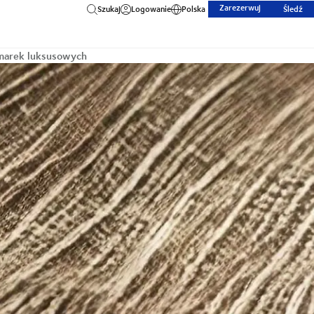
Zarezerwuj
Szukaj
Logowanie
Polska
Śledź
marek luksusowych