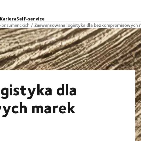
Kariera
Self-service
Zaawansowana logistyka dla bezkompromisowych 
 konsumenckich
istyka dla
ych marek