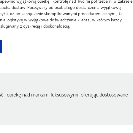
zapewnić wyjątkową opiekę i kontrolę nad Twoimi potrzebami w zakresie
ńcucha dostaw. Począwszy od osobistego dostarczenia wyjątkowej
syłki, aż po zarządzanie skomplikowanymi procedurami celnymi, ta
nia logistykę w wyjątkowe doświadczenie klienta, w którym każdy
sługiwany z dyskrecją i doskonałością.
rgerie – spersonalizowane wsparcie, gdziekolwiek go potrzebuj
 i opiekę nad markami luksusowymi, oferując dostosowane