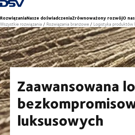
Cofnij do strony głównej
Rozwiązania
Nasze doświadczenia
Zrównoważony rozwój
O nas
Wszystkie rozwiązania
Rozwiązania branżowe
Logistyka produktów
Zaawansowana log
bezkompromisow
luksusowych