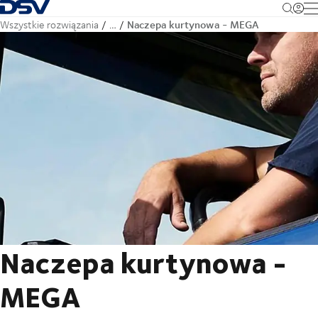
Cofnij do strony głównej
M
Naczepa kurtynowa - MEGA
Wszystkie rozwiązania
…
Naczepa kurtynowa -
MEGA