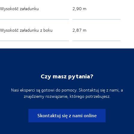
Wysokość załadunku
2,90 m
Wysokość załadunku z boku
2,87 m
Czy masz pytania?
Nasi eksperci są gotowi do pomocy. Skontaktuj się z nami, a
znajdziemy rozwiązanie, którego potrzebujesz.
Skontaktuj się z nami online