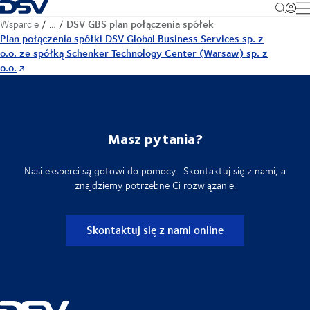
Cofnij do strony głównej
M
DSV GBS plan połączenia spółek
Wsparcie
…
Plan połączenia spółki DSV Global Business Services sp. z
o.o. ze spółką Schenker Technology Center (Warsaw) sp. z
o.o.
Masz pytania?
Nasi eksperci są gotowi do pomocy. Skontaktuj się z nami, a
znajdziemy potrzebne Ci rozwiązanie.
Skontaktuj się z nami online