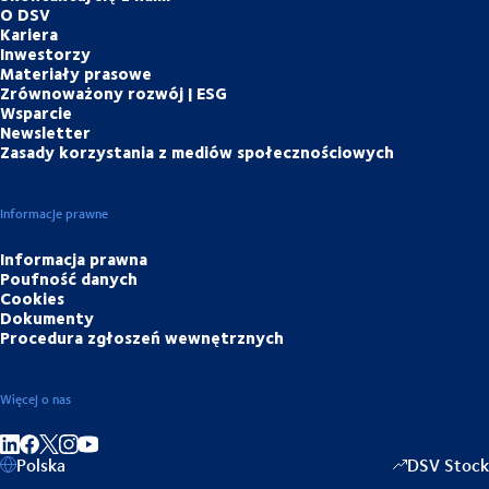
O DSV
Kariera
Inwestorzy
Materiały prasowe
Zrównoważony rozwój | ESG
Wsparcie
Newsletter
Zasady korzystania z mediów społecznościowych
Informacje prawne
Informacja prawna
Poufność danych
Cookies
Dokumenty
Procedura zgłoszeń wewnętrznych
Więcej o nas
Share on linkedIn
Share on Facebook
Share on Instagram
Share on Youtube
Polska
DSV Stock