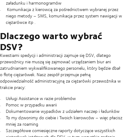
załadunku i harmonogramów
Komunikacja z kierowcą za pośrednictwem wybranej przez
niego metody – SMS, komunikacja przez system nawigacji w
ciężarówce itp
.
Dlaczego warto wybrać
DSV?
Kwestiami spedycji i administracji zajmuje się DSV, dlatego
przewoźnicy nie muszą się zajmować urządzaniem biur ani
zatrudnianiem wykwalifikowanego personelu, który będzie dbał
o flotę ciężarówek. Nasz zespół przejmuje pełną
odpowiedzialność administracyjną za ciężarówki przewoźnika w
trakcie pracy:
Usługi Assistance w razie problemów
Pomoc w przypadku awarii
Dokumentowanie wypadków z udziałem naczep i ładunków
To my dzwonimy do ciebie i Twoich kierowców – więc płacisz
mniej za roaming
Szczegółowe comiesięczne raporty dotyczące wszystkich
ciężarówek jeżdżących dla DSV, w tym wszystkie zadania