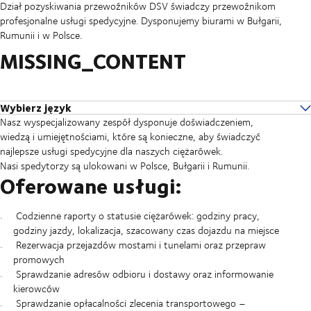
Dział pozyskiwania przewoźników DSV świadczy przewoźnikom
profesjonalne usługi spedycyjne. Dysponujemy biurami w Bułgarii,
Rumunii i w Polsce.
MISSING_CONTENT
Wybierz język
Nasz wyspecjalizowany zespół dysponuje doświadczeniem,
IN ENGLISH
wiedzą i umiejętnościami, które są konieczne, aby świadczyć
PO POLSKU
najlepsze usługi spedycyjne dla naszych ciężarówek.
НА РУССКОМ
Nasi spedytorzy są ulokowani w
Polsce
, Bułgarii i Rumunii.
IN LIMBA ROMANA
Oferowane usługi:
НА БЪЛГАРСКИ
Codzienne raporty o statusie ciężarówek: godziny pracy,
godziny jazdy, lokalizacja, szacowany czas dojazdu na miejsce
Rezerwacja przejazdów mostami i tunelami oraz przepraw
promowych
Sprawdzanie adresów odbioru i dostawy oraz informowanie
kierowców
Sprawdzanie opłacalności zlecenia transportowego –