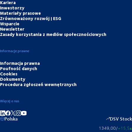
Kariera
Inwestorzy
Materiały prasowe
Zrównoważony rozwój | ESG
Wsparcie
Newsletter
Zasady korzystania z mediów społecznościowych
Informacje prawne
Informacja prawna
Poufność danych
Cookies
Dokumenty
Procedura zgłoszeń wewnętrznych
Więcej o nas
Share on linkedIn
Share on Facebook
Share on Instagram
Share on Youtube
Polska
DSV Stock
1349,00
/
+15,5
▴