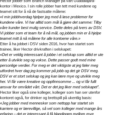
Hector jobber som Branch Manager på vårt Guadalajara-
kontor i Mexico. I sin rolle jobber han tett med kundene og
teamet sitt for å nå de fastsatte målene:
«I min jobbhverdag hjelper jeg med å løse problemer for
kundene våre. Vi har alltid som mål å gjøre det samme: Tilby
våre kunder best mulig service. Dette deles på tvers av DSV.
Vi jobber som et team for å nå mål, og jobben min er å hjelpe
teamet mitt å nå målene for alle kontoene våre.»
Etter å ha jobbet i DSV siden 2016, hvor han startet som
trainee, liker Hector drivkraften i selskapet:
«Det er veldig interessant å jobbe i et selskap som alltid er ute
etter å utvikle seg og vokse. Dette passer godt med mine
personlige verdier. For meg er det viktigste at jeg føler meg
utfordret hver dag jeg kommer på jobb og det gir DSV meg.
DSV er et stort selskap og jeg kan lære mye og utvikle meg
her. Vi får være kreative og oppfinnsomme ... og vi får fullt
ansvar for området vårt. Det er det jeg liker med selskapet”.
Hector liker også sine kolleger, kolleger som han ser utenfor
kontoret også, for drinker og brettspill på ukentlig basis:
«Jeg jobber med mennesker som nettopp har startet sin
karriere og er lærevillige, så vel som kolleger med mange års
erfaring – det er interessant å få blandingen mellom mye