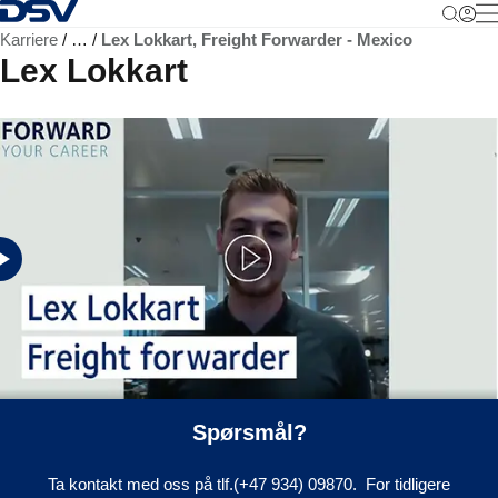
Tilbake til hjemmesiden
M
Karriere
…
Lex Lokkart, Freight Forwarder - Mexico
Lex Lokkart
Freight Forwarder, Air & Sea - Mexico
Spørsmål?
Ta kontakt med oss på tlf.(+47 934) 09870. For tidligere