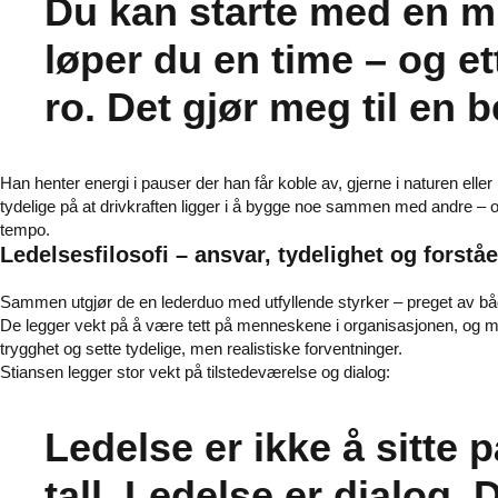
Du kan starte med en mil
løper du en time – og et
ro. Det gjør meg til en b
Han henter energi i pauser der han får koble av, gjerne i naturen elle
tydelige på at drivkraften ligger i å bygge noe sammen med andre – og
tempo.
Ledelsesfilosofi – ansvar, tydelighet og forståe
Sammen utgjør de en lederduo med utfyllende styrker – preget av både
De legger vekt på å være tett på menneskene i organisasjonen, og me
trygghet og sette tydelige, men realistiske forventninger.
Stiansen legger stor vekt på tilstedeværelse og dialog:
Ledelse er ikke å sitte 
tall. Ledelse er dialog.