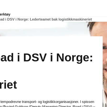
erktøy
oad i DSV i Norge: Lederteamet bak logistikkmaskineriet
ad i DSV i Norge:
riet
empodrevne transport- og logistikkorganisasjoner. I spissen
og Øyvind Guldvog (Deputy Managing Director, Road i DSV) –