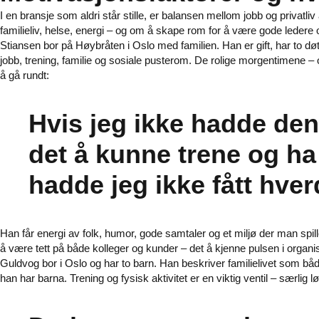
I en bransje som aldri står stille, er balansen mellom jobb og privat
familieliv, helse, energi – og om å skape rom for å være gode ledere o
Stiansen bor på Høybråten i Oslo med familien. Han er gift, har to 
jobb, trening, familie og sosiale pusterom. De rolige morgentimene – oft
å gå rundt:
Hvis jeg ikke hadde de
det å kunne trene og ha
hadde jeg ikke fått hver
Han får energi av folk, humor, gode samtaler og et miljø der man sp
å være tett på både kolleger og kunder – det å kjenne pulsen i organis
Guldvog bor i Oslo og har to barn. Han beskriver familielivet som båd
han har barna. Trening og fysisk aktivitet er en viktig ventil – særlig 