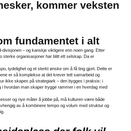
nnesker, kommer veksten
m fundamentet i alt
d-divisjonen – og kanskje viktigere enn noen gang. Etter
 sterke organisasjoner har blitt ett selskap. Da er
, tydelighet og et sterkt ønske om å få ting gjort. Dette er
jonene er så komplekse at det krever tett samarbeid og
ur ikke skapes på strategiark – den bygges i praksis: i
g i hvordan man skaper trygge rammer i en hverdag med
prosesser og nye måter å jobbe på, må kulturen være både
 avhengig av å kombinere tempo og volum med struktur og
ig.