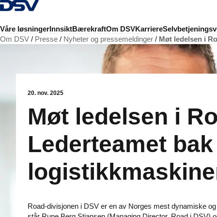
Tilbake til hjemmesiden
Våre løsninger
Innsikt
Bærekraft
Om DSV
Karriere
Selvbetjeningsv
Om DSV
Presse
Nyheter og pressemeldinger
Møt ledelsen i R
20. nov. 2025
Møt ledelsen i Ro
Lederteamet bak
logistikkmaskine
Road-divisjonen i DSV er en av Norges mest dynamiske og t
står Rune Berg Stiansen (Managing Director, Road i DSV) 