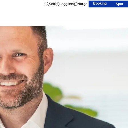
Booking
Søk
Logg inn
Norge
Spor