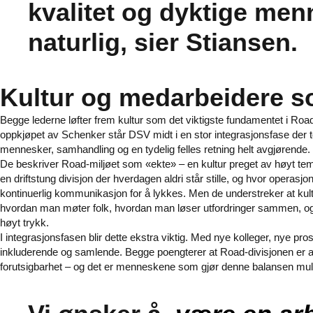
kvalitet og dyktige me
naturlig, sier Stiansen.
Kultur og medarbeidere so
Begge lederne løfter frem kultur som det viktigste fundamentet i Roa
oppkjøpet av Schenker står DSV midt i en stor integrasjonsfase der to
mennesker, samhandling og en tydelig felles retning helt avgjørende.
De beskriver Road-miljøet som «ekte» – en kultur preget av høyt tempo
en driftstung divisjon der hverdagen aldri står stille, og hvor operas
kontinuerlig kommunikasjon for å lykkes. Men de understreker at kult
hvordan man møter folk, hvordan man løser utfordringer sammen, o
høyt trykk.
I integrasjonsfasen blir dette ekstra viktig. Med nye kolleger, nye 
inkluderende og samlende. Begge poengterer at Road-divisjonen er
forutsigbarhet – og det er menneskene som gjør denne balansen mul