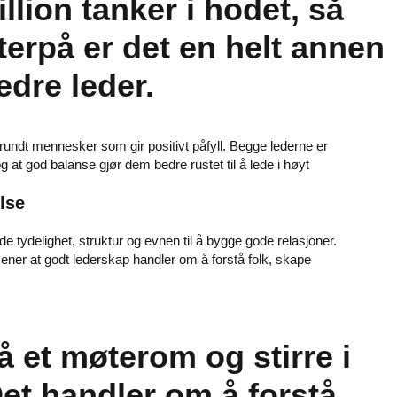
lion tanker i hodet, så
terpå er det en helt annen
edre leder.
r rundt mennesker som gir positivt påfyll. Begge lederne er
 at god balanse gjør dem bedre rustet til å lede i høyt
lse
 tydelighet, struktur og evnen til å bygge gode relasjoner.
ner at godt lederskap handler om å forstå folk, skape
på et møterom og stirre i
 Det handler om å forstå