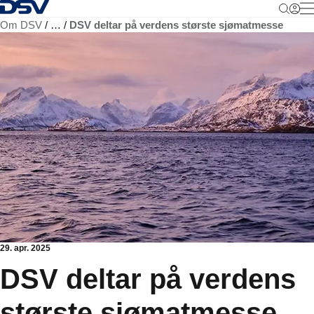
Tilbake til hjemmesiden
M
Om DSV
…
DSV deltar på verdens største sjømatmesse
29. apr. 2025
DSV deltar på verdens
største sjømatmesse