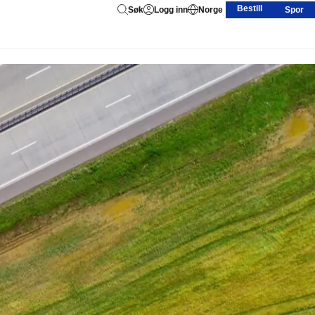
Bestill
Søk
Logg inn
Norge
Spor