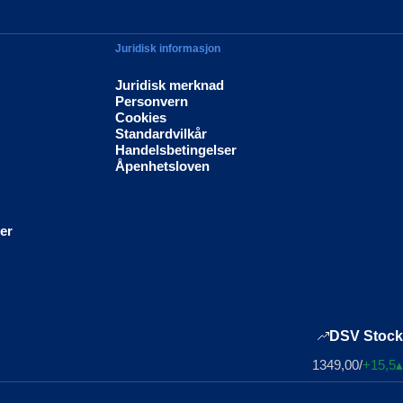
Juridisk informasjon
Juridisk merknad
Personvern
Cookies
Standardvilkår
Handelsbetingelser
Åpenhetsloven
ier
DSV Stock
1349,00
/
+15,5
▴