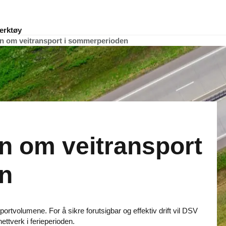
erktøy
on om veitransport i sommerperioden
on om veitransport
n
tvolumene. For å sikre forutsigbar og effektiv drift vil DSV
nettverk i ferieperioden.