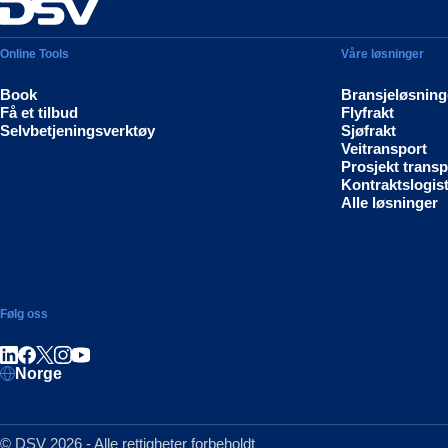
Online Tools
Våre løsninger
Book
Bransjeløsning
Få et tilbud
Flyfrakt
Selvbetjeningsverktøy
Sjøfrakt
Veitransport
Prosjekt transp
Kontraktslogist
Alle løsninger
Følg oss
Del på LinkedIn
Del på Facebook
Del på Instagram
Del på Youtube
Norge
© DSV 2026 - Alle rettigheter forbeholdt