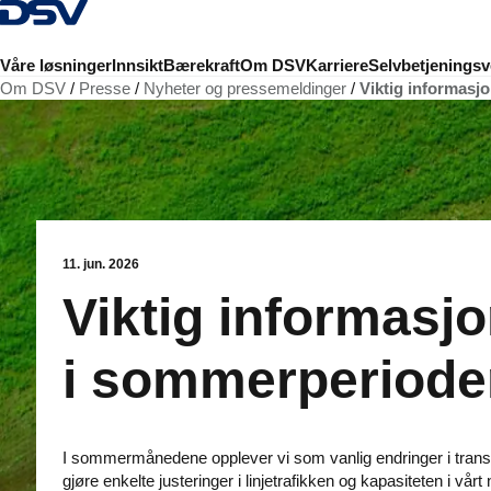
Tilbake til hjemmesiden
Våre løsninger
Innsikt
Bærekraft
Om DSV
Karriere
Selvbetjeningsv
Om DSV
Presse
Nyheter og pressemeldinger
Viktig informasj
11. jun. 2026
Viktig informasj
i sommerperiode
I sommermånedene opplever vi som vanlig endringer i transpor
gjøre enkelte justeringer i linjetrafikken og kapasiteten i vårt 