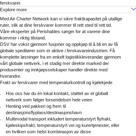
ferskvarer.
Explore more
Med Air Charter Network kan vi sikre fraktkapasitet på utallige
ruter, slik at dine ferskvarer kommer til rett sted til rett tid.
Våre eksperter på Perishables sørger for at varene dine
kommer i riktig tilstand.
DSV har vokst gjennom fusjoner og oppkjøp til å bli en av få
globale speditører som er aktive i ferskavareindustrien. Få
komplette løsninger fra en enkelt logistikkleverandør gjennom
vårt globale nettverk, i et stadig mer direkte marked der
produsenter og innkjøpsselskaper handler direkte med
hverandre.
Frakt av ferskvarer med temperaturkontroll og kjølekjede
Hos oss har du én lokal kontakt, støttet av et globalt
nettverk som følger forsendelsen hele veien
Henting ved pakkeri og frem til
destinasjonsflyplass/destinasjonshavn
Multimodal transport inkludert temperaturstyrt flyfrakt,
kjøleskipsfrakt, temperaturstyrt vei og kurertjenester, eller
en hvilken som helst kombinasjon av disse