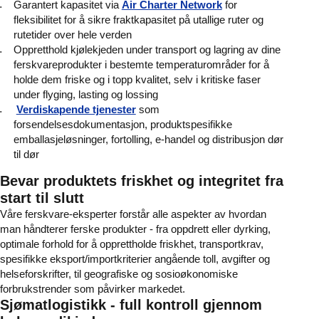
Garantert kapasitet via
Air Charter Network
for
fleksibilitet for å sikre fraktkapasitet på utallige ruter og
rutetider over hele verden
Oppretthold kjølekjeden under transport og lagring av dine
ferskvareprodukter i bestemte temperaturområder for å
holde dem friske og i topp kvalitet, selv i kritiske faser
under flyging, lasting og lossing
Verdiskapende tjenester
som
forsendelsesdokumentasjon, produktspesifikke
emballasjeløsninger, fortolling, e-handel og distribusjon dør
til dør
Bevar produktets friskhet og integritet fra
start til slutt
Våre ferskvare-eksperter forstår alle aspekter av hvordan
man håndterer ferske produkter - fra oppdrett eller dyrking,
optimale forhold for å opprettholde friskhet, transportkrav,
spesifikke eksport/importkriterier angående toll, avgifter og
helseforskrifter, til geografiske og sosioøkonomiske
forbrukstrender som påvirker markedet.
Sjømatlogistikk - full kontroll gjennom