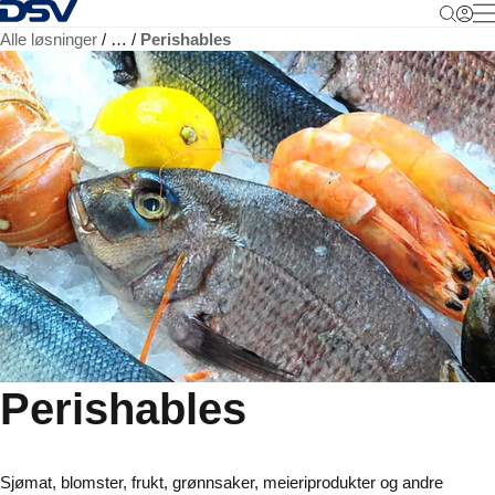
Tilbake til hjemmesiden
M
Alle løsninger
…
Perishables
Perishables
Sjømat, blomster, frukt, grønnsaker, meieriprodukter og andre