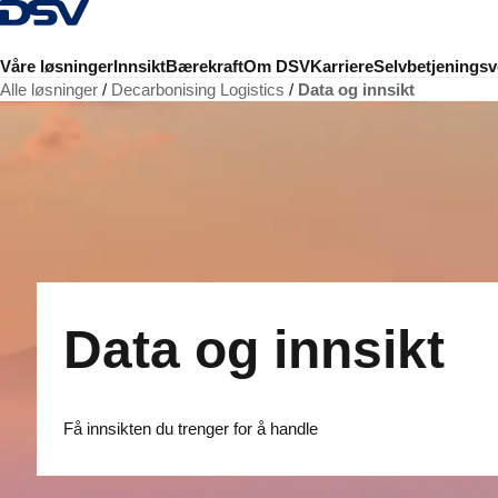
Tilbake til hjemmesiden
Våre løsninger
Innsikt
Bærekraft
Om DSV
Karriere
Selvbetjeningsv
Alle løsninger
Decarbonising Logistics
Data og innsikt
Data og innsikt
Få innsikten du trenger for å handle