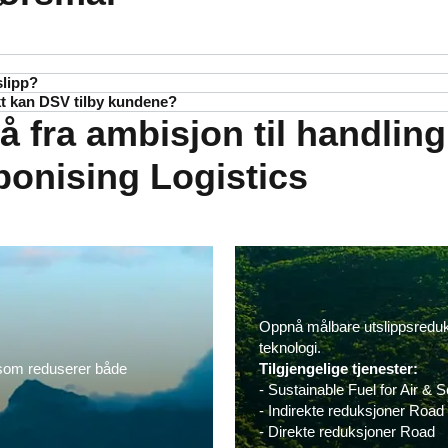
lipp?
derer ditt grunnleggende utslipp av CO₂
. Slik kan vi få en bedre fors
kt kan DSV tilby kundene?
orld, den mest brukte programvaren globalt for automatisk beregni
ene dine.
å fra ambisjon til handlin
etaljerte utslippsrapporter på forsendelsesnivå. Kunder kan velge å 
 vitenskapelige institusjoner (Ifeu, INFRAS og Fraunhofer).
pere ned i forsendelsesspesifikke data for å analysere hvordan hver enk
bonising Logistics
Oppnå målbare utslippsreduk
teknologi.
y som reduserer både
Tilgjengelige tjenester:
- Sustainable Fuel for Air & 
- Indirekte reduksjoner Road
- Direkte reduksjoner Road