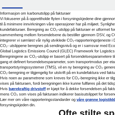
Informasjon om karbonutslipp på fakturaer
Vi fokuserer på å opprettholde flyten i forsyningskjedene dine gjennom
til å minimere innvirkningen våre operasjoner har på miljøet. Synlighet 
kundefakturaer. Beregning av CO₂-utslipp på fakturaer er utformet fo
sammenheng mellom forsendelsene du bestiller gjennom DSV, og CO₂-u
integrerer vi sømløst vår nylig utviklede CO₂-rapporteringstjeneste i
CO₂-
utslippene beregnes på sendingsnivå og er i samsvar med Ec
Global Logistics Emissions Council (GLEC) Framework for Logisti
Beregningene av CO₂-utslipp er basert på forsendelsesparametere til
gang et definert forsendelsesparameter, som transportmodus per etap
transportstyringssystemer (TMS), vil en ny beregning av CO₂ generer
CO₂-beregning er tilgjengelig for utskrift på en kundefaktura ved fakt
Hvis noen av parametrene som kreves for CO₂-beregning ikke er tilgjen
vises på fakturaen, fordi beregningen ikke kunne fullføres på det tids
Hvis
bærekraftig drivstoff
er kjøpt for å dekke forsendelsen på fak
mens CO₂ som vises på fakturaen indikerer basisutslippet for forse
Lær mer om våre rapporteringsstandarder og
våre grønne logistikk
forsyningskjeden din.
Ofte stilte s