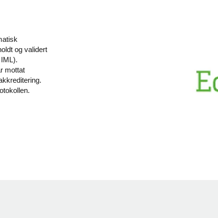
matisk
ldt og validert
r IML).
r mottat
kkreditering.
tokollen.