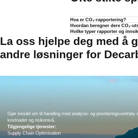
Hva er CO₂-rapportering?
Hvordan beregner dere CO₂-uts
CO₂-
rapportering er måten vi vur
Hvilke typer rapporter og innsi
Vi samarbeider med EcoTransIT W
hjelpe deg med å redusere utslipp
La oss hjelpe deg med å g
DSV tilbyr både sammendrags- og d
utviklet og validert av uavhengige
strategisk innsikt, eller dykke dy
totale karbonavtrykk.
andre løsninger for Decar
Gjør innsikt om til handling med analyse- og prioriteringsverktø
kostnader og risikonivå.
Tilgjengelige tjenester:
Supply Chain Optimisation