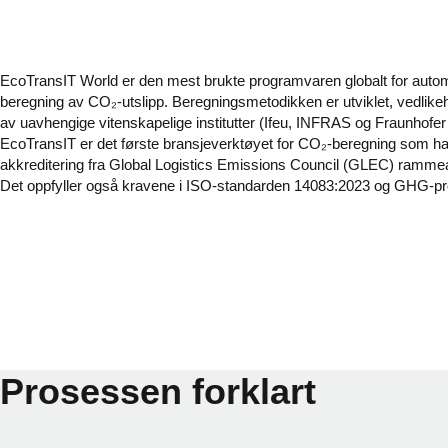
EcoTransIT World er den mest brukte programvaren globalt for auto
beregning av CO₂-utslipp. Beregningsmetodikken er utviklet, vedlikeho
av uavhengige vitenskapelige institutter (Ifeu, INFRAS og Fraunhofe
EcoTransIT er det første bransjeverktøyet for CO₂-beregning som ha
akkreditering fra Global Logistics Emissions Council (GLEC) rammea
Det oppfyller også kravene i ISO-standarden 14083:2023 og GHG-pro
Prosessen forklart