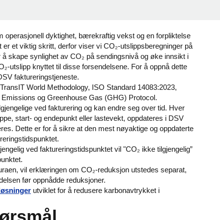
 operasjonell dyktighet, bærekraftig vekst og en forpliktelse
er et viktig skritt, derfor viser vi CO₂-utslippsberegninger på
r å skape synlighet av CO₂ på sendingsnivå og øke innsikt i
tslipp knyttet til disse forsendelsene. For å oppnå dette
 DSV faktureringstjeneste.
oTransIT World Methodology, ISO Standard 14083:2023,
cs Emissions og Greenhouse Gas (GHG) Protocol.
gjengelige ved fakturering og kan endre seg over tid. Hver
pe, start- og endepunkt eller lastevekt, oppdateres i DSV
es. Dette er for å sikre at den mest nøyaktige og oppdaterte
ureringstidspunktet.
gelig ved faktureringstidspunktet vil "CO₂ ikke tilgjengelig”
punktet.
turaen, vil erklæringen om CO₂-reduksjon utstedes separat,
ndelsen før oppnådde reduksjoner.
løsninger
utviklet for å redusere karbonavtrykket i
pørsmål