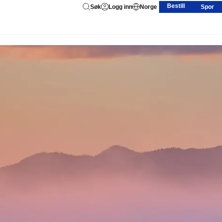
Bestill
Søk
Logg inn
Norge
Spor