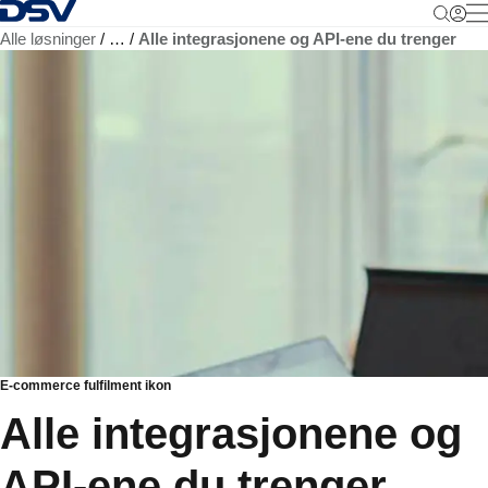
Tilbake til hjemmesiden
M
Alle løsninger
…
Alle integrasjonene og API-ene du trenger
E-commerce fulfilment ikon
Alle integrasjonene og
API-ene du trenger