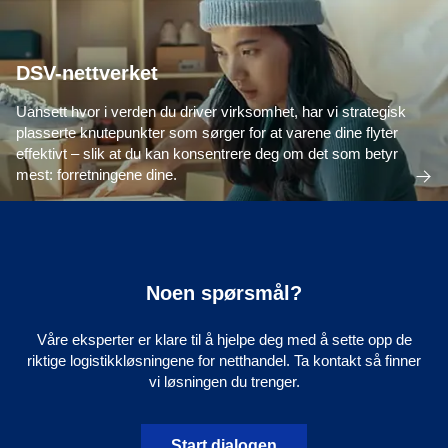
DSV-nettverket
Uansett hvor i verden du driver virksomhet, har vi strategisk
plasserte knutepunkter som sørger for at varene dine flyter
effektivt – slik at du kan konsentrere deg om det som betyr
mest: forretningene dine.
Noen spørsmål?
Våre eksperter er klare til å hjelpe deg med å sette opp de
riktige logistikkløsningene for netthandel. Ta kontakt så finner
vi løsningen du trenger.
Start dialogen