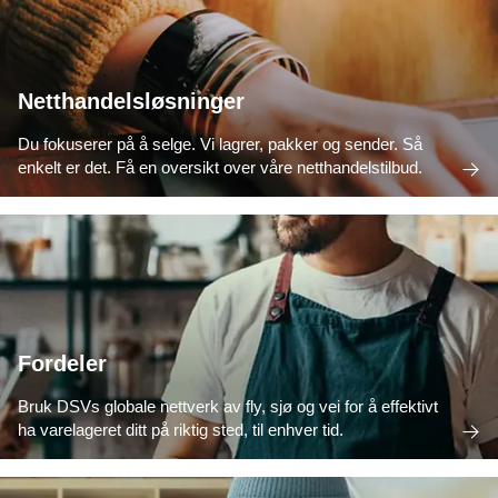
Netthandelsløsninger
Du fokuserer på å selge. Vi lagrer, pakker og sender. Så
enkelt er det. Få en oversikt over våre netthandelstilbud.
Fordeler
Bruk DSVs globale nettverk av fly, sjø og vei for å effektivt
ha varelageret ditt på riktig sted, til enhver tid.