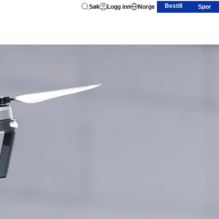
Bestill
Søk
Logg inn
Norge
Spor