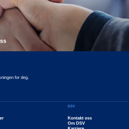
ess
øsningen for deg.
DSV
er
Kontakt oss
Om DSV
Karriere