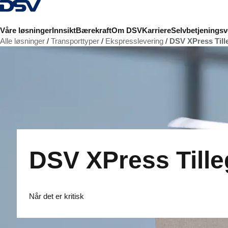
Tilbake til hjemmesiden
Våre løsninger
Innsikt
Bærekraft
Om DSV
Karriere
Selvbetjeningsv
Alle løsninger
Transporttyper
Ekspresslevering
DSV XPress Till
DSV XPress Tille
Når det er kritisk