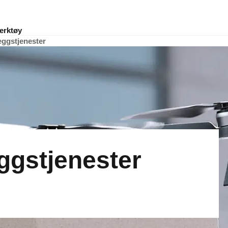
erktøy
eggstjenester
ggstjenester