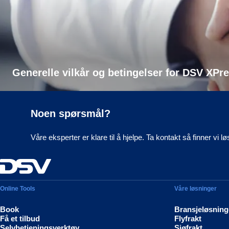
Generelle vilkår og betingelser for DSV XPr
Noen spørsmål?
Våre eksperter er klare til å hjelpe. Ta kontakt så finner vi l
Online Tools
Våre løsninger
Book
Bransjeløsning
Få et tilbud
Flyfrakt
Selvbetjeningsverktøy
Sjøfrakt