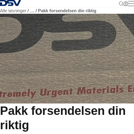
Tilbake til hjemmesiden
M
Alle løsninger
…
Pakk forsendelsen din riktig
Pakk forsendelsen din
riktig