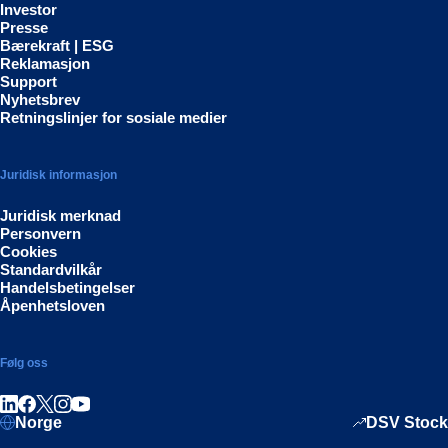
Investor
Presse
Bærekraft | ESG
Reklamasjon
Support
Nyhetsbrev
Retningslinjer for sosiale medier
Juridisk informasjon
Juridisk merknad
Personvern
Cookies
Standardvilkår
Handelsbetingelser
Åpenhetsloven
Følg oss
Del på LinkedIn
Del på Facebook
Del på Instagram
Del på Youtube
Norge
DSV Stock