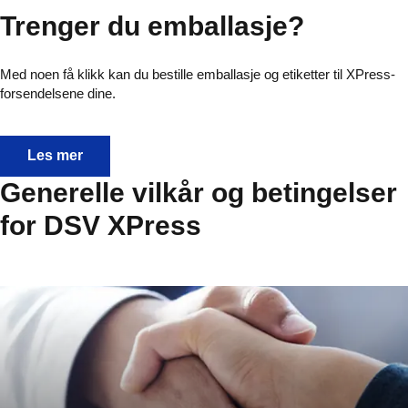
Trenger du emballasje?
Med noen få klikk kan du bestille emballasje og etiketter til XPress-
forsendelsene dine.
Trenger du emballasje?
Les mer
Generelle vilkår og betingelser
for DSV XPress