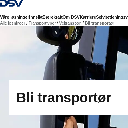
Tilbake til hjemmesiden
Våre løsninger
Innsikt
Bærekraft
Om DSV
Karriere
Selvbetjeningsv
Alle løsninger
Transporttyper
Veitransport
Bli transportør
Bli transportør