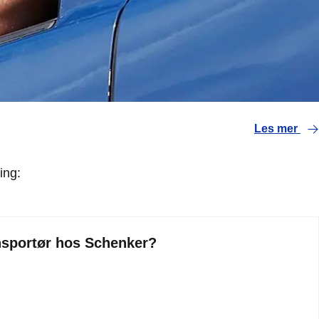
Les mer
ing:
ansportør hos Schenker?