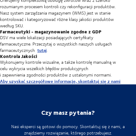
Oferujemy kompleksową obsługę zwrotów wraz z szeroko
rozumianym procesem kontroli czy rekonfiguracji produktów.
Nasz system zarządzania magazynem (WMS) jest w stanie
kontrolować i kategoryzować różne klasy jakości produktów
według SKU.
Farmaceutyki - magazynowanie zgodne z GDP
DSV ma wiele lokalizacji posiadających certyfikaty
farmaceutyczne. Przeczytaj o wszystkich naszych usługach
tutaj
farmaceutycznych
.
Kontrola Jakości
Wykonujemy kontrole wizualne, a także kontrolę manualną w
celu wykrycia wszelkich błędów produkcyjnych
i zapewnienia zgodności produktów z ustalonymi normami.
Aby uzyskać szczegółowe informacje, skontaktuj się z nami
Czy masz pytania?
Nasi eksperci są gotowi do pomocy. Skontaktuj się z nami, a
znajdziemy rozwiązanie, którego potrzebujesz.