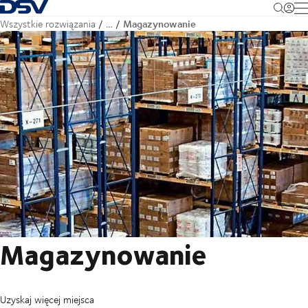
Cofnij do strony głównej
M
Magazynowanie
Wszystkie rozwiązania
…
Magazynowanie
Uzyskaj więcej miejsca