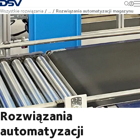
Cofnij do strony głównej
M
Rozwiązania automatyzacji magazynu
Wszystkie rozwiązania
…
Rozwiązania
automatyzacji