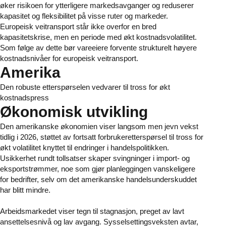
øker risikoen for ytterligere markedsavganger og reduserer
kapasitet og fleksibilitet på visse ruter og markeder.
Europeisk veitransport står ikke overfor en bred
kapasitetskrise, men en periode med økt kostnadsvolatilitet.
Som følge av dette bør vareeiere forvente strukturelt høyere
kostnadsnivåer for europeisk veitransport.
Amerika
Den robuste etterspørselen vedvarer til tross for økt
kostnadspress
Økonomisk utvikling
Den amerikanske økonomien viser langsom men jevn vekst
tidlig i 2026, støttet av fortsatt forbrukeretterspørsel til tross for
økt volatilitet knyttet til endringer i handelspolitikken.
Usikkerhet rundt tollsatser skaper svingninger i import- og
eksportstrømmer, noe som gjør planleggingen vanskeligere
for bedrifter, selv om det amerikanske handelsunderskuddet
har blitt mindre.
Arbeidsmarkedet viser tegn til stagnasjon, preget av lavt
ansettelsesnivå og lav avgang. Sysselsettingsveksten avtar,