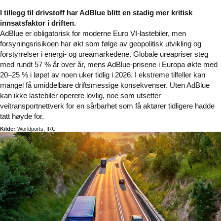
I tillegg til drivstoff har AdBlue blitt en stadig mer kritisk
innsatsfaktor i driften.
AdBlue er obligatorisk for moderne Euro VI-lastebiler, men
forsyningsrisikoen har økt som følge av geopolitisk utvikling og
forstyrrelser i energi- og ureamarkedene. Globale ureapriser steg
med rundt 57 % år over år, mens AdBlue-prisene i Europa økte med
20–25 % i løpet av noen uker tidlig i 2026. I ekstreme tilfeller kan
mangel få umiddelbare driftsmessige konsekvenser. Uten AdBlue
kan ikke lastebiler operere lovlig, noe som utsetter
veitransportnettverk for en sårbarhet som få aktører tidligere hadde
tatt høyde for.
Kilde:
Worldports, IRU