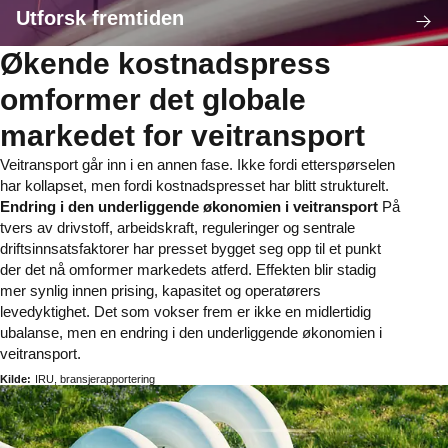
Utforsk fremtiden
Økende kostnadspress
omformer det globale
markedet for veitransport
Veitransport går inn i en annen fase. Ikke fordi etterspørselen
har kollapset, men fordi kostnadspresset har blitt strukturelt.
Endring i den underliggende økonomien i veitransport
På
tvers av drivstoff, arbeidskraft, reguleringer og sentrale
driftsinnsatsfaktorer har presset bygget seg opp til et punkt
der det nå omformer markedets atferd. Effekten blir stadig
mer synlig innen prising, kapasitet og operatørers
levedyktighet. Det som vokser frem er ikke en midlertidig
ubalanse, men en endring i den underliggende økonomien i
veitransport.
Kilde:
IRU, bransjerapportering