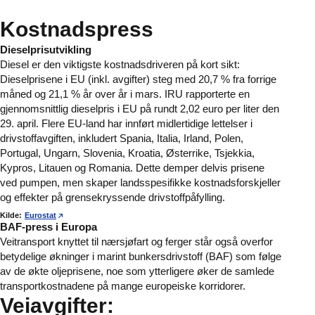
Kostnadspress
Dieselprisutvikling
Diesel er den viktigste kostnadsdriveren på kort sikt:
Dieselprisene i EU (inkl. avgifter) steg med 20,7 % fra forrige
måned og 21,1 % år over år i mars. IRU rapporterte en
gjennomsnittlig dieselpris i EU på rundt 2,02 euro per liter den
29. april. Flere EU-land har innført midlertidige lettelser i
drivstoffavgiften, inkludert Spania, Italia, Irland, Polen,
Portugal, Ungarn, Slovenia, Kroatia, Østerrike, Tsjekkia,
Kypros, Litauen og Romania. Dette demper delvis prisene
ved pumpen, men skaper landsspesifikke kostnadsforskjeller
og effekter på grensekryssende drivstoffpåfylling.
Kilde:
Eurostat
BAF-press i Europa
Veitransport knyttet til nærsjøfart og ferger står også overfor
betydelige økninger i marint bunkersdrivstoff (BAF) som følge
av de økte oljeprisene, noe som ytterligere øker de samlede
transportkostnadene på mange europeiske korridorer.
Veiavgifter: