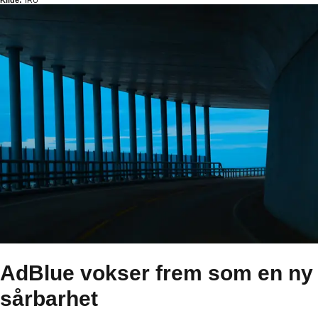
Kilde:
IRU
AdBlue vokser frem som en ny
sårbarhet