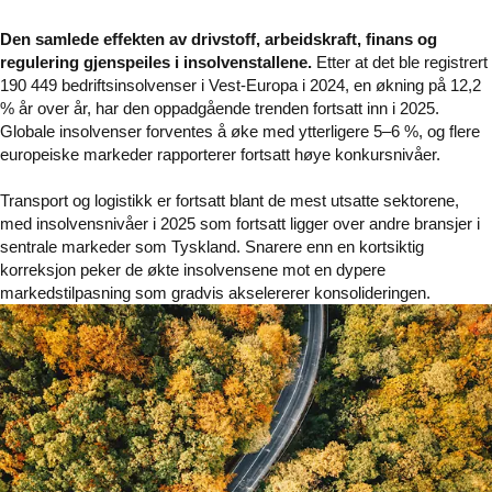
Den samlede effekten av drivstoff, arbeidskraft, finans og
regulering gjenspeiles i insolvenstallene.
Etter at det ble registrert
190 449 bedriftsinsolvenser i Vest-Europa i 2024, en økning på 12,2
% år over år, har den oppadgående trenden fortsatt inn i 2025.
Globale insolvenser forventes å øke med ytterligere 5–6 %, og flere
europeiske markeder rapporterer fortsatt høye konkursnivåer.
Transport og logistikk er fortsatt blant de mest utsatte sektorene,
med insolvensnivåer i 2025 som fortsatt ligger over andre bransjer i
sentrale markeder som Tyskland. Snarere enn en kortsiktig
korreksjon peker de økte insolvensene mot en dypere
markedstilpasning som gradvis akselererer konsolideringen.