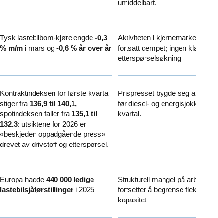
umiddelbart.
Tysk lastebilbom-kjørelengde
-0,3
Aktiviteten i kjernemarkedet er
% m/m
i mars og
-0,6 % år over år
fortsatt dempet; ingen klar bred
etterspørselsøkning.
Kontraktindeksen for første kvartal
Prispresset bygde seg allerede
stiger fra
136,9
til 140,1,
før diesel- og energisjokket i fø
spotindeksen faller fra
135,1 til
kvartal.
132,3
; utsiktene for 2026 er
«beskjeden oppadgående press»
drevet av drivstoff og etterspørsel.
Europa hadde
440 000 ledige
Strukturell mangel på arbeidskra
lastebilsjåførstillinger
i 2025
fortsetter å begrense fleksibel
kapasitet