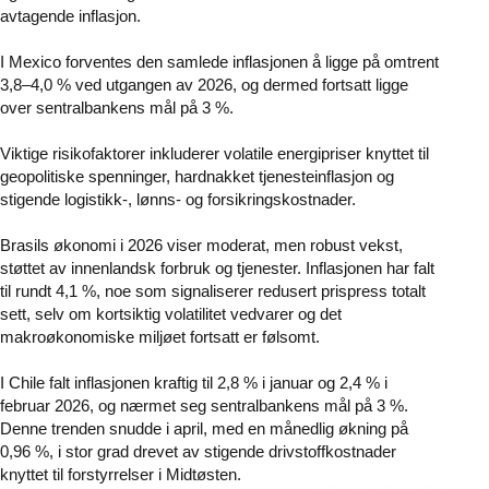
avtagende inflasjon.
I Mexico forventes den samlede inflasjonen å ligge på omtrent
3,8–4,0 % ved utgangen av 2026, og dermed fortsatt ligge
over sentralbankens mål på 3 %.
Viktige risikofaktorer inkluderer volatile energipriser knyttet til
geopolitiske spenninger, hardnakket tjenesteinflasjon og
stigende logistikk-, lønns- og forsikringskostnader.
Brasils økonomi i 2026 viser moderat, men robust vekst,
støttet av innenlandsk forbruk og tjenester. Inflasjonen har falt
til rundt 4,1 %, noe som signaliserer redusert prispress totalt
sett, selv om kortsiktig volatilitet vedvarer og det
makroøkonomiske miljøet fortsatt er følsomt.
I Chile falt inflasjonen kraftig til 2,8 % i januar og 2,4 % i
februar 2026, og nærmet seg sentralbankens mål på 3 %.
Denne trenden snudde i april, med en månedlig økning på
0,96 %, i stor grad drevet av stigende drivstoffkostnader
knyttet til forstyrrelser i Midtøsten.