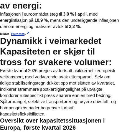
av energi:
Inflasjonen i euroområdet steg til
3,0 % i april
, med
energiinflasjon på
10,9 %
, mens den underliggende inflasjonen
utenom energi og matvarer avtok til
2,2 %
.
Kilde:
Eurostat
Dynamikk i veimarkedet
Kapasiteten er skjør til
tross for svakere volumer:
Første kvartal 2026 preges av fortsatt usikkerhet i europeisk
veitransport, med vedvarende svak etterspørsel. Selv om
tidlige stabiliseringstegn dukket opp mot slutten av kvartalet,
indikerer strammere spotkartilgjengelighet på utvalgte
korridorer rutespecifikt press snarere enn en bred bedring.
Sjåførmangel, selektive transportører og høyere drivstoff- og
bompengekostnader begrenser fortsatt
kapasitetsfleksibiliteten.
Oversikt over kapasitetssituasjonen i
Europa, første kvartal 2026