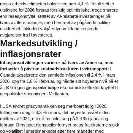
mens arbeidsledigheten holder seg nær 4,4 %. Totalt sett er
utsiktene for 2026 fortsatt forsiktig optimistiske, trege snarere
enn resesjonsfylte, støttet av AI-relaterte investeringer på
tvers av flere bransjer, men hemmet av pågående politisk
usikkerhet, inkludert valgårsdynamikk og ventende
avgjørelser fra Høyesterett.
Markedsutvikling /
inflasjonsrater
Inflasjonsutviklingen varierer på tvers av Amerika, men
fortsetter å påvirke kostnadstrukturen i veitransport:
I
Canada akselererte den samlede inflasjonen til 2,4 % i mars
2026, opp fra 1,8 % i februar, og nådde sitt høyeste nivå på et
år. Økningen gjenspeiler tidlige økonomiske effekter knyttet til
geopolitiske spenninger i Midtøsten.
I USA endret prisdynamikken seg merkbart tidlig i 2026.
Inflasjonen steg til 3,3 % i mars, det høyeste nivået siden
midten av 2024, etter å ha holdt seg på 2,4 % i januar og
februar. Omslaget gjenspeiler fornyet press fra eksterne sjokk
og volatilitet i energimarkedet etter flere måneder med