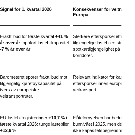
Signal for 1. kvartal 2026
Konsekvenser for veitranspor
Europa
Frakttilbud for første kvartal
+41 %
Sterkere etterspørsel etter
år over år
, oppført lastebilkapasitet
tilgjengelige lastebiler; stramme
-7 % år over år
spotkartilgjengelighet på aktive
korridorer.
Barometeret sporer frakttilbud mot
Relevant indikator for kapasitet
tilgjengelig kjøretøykapasitet på
etterspørsel innen europeisk
tvers av europeiske
veitransport.
veitransportruter.
EU-lastebilregistreringer
+10,7 %
i
Flåtefornyelsen har bedret seg f
første kvartal 2026; tunge lastebiler
bunnivået i 2025, men dette fjer
+12,6 %
ikke kapasitetsbegrensningene