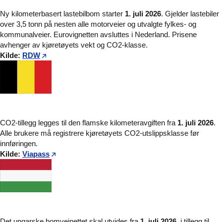
Ny kilometerbasert lastebilbom starter
1. juli 2026
. Gjelder lastebiler
over 3,5 tonn på nesten alle motorveier og utvalgte fylkes- og
kommunalveier. Eurovignetten avsluttes i Nederland. Prisene
avhenger av kjøretøyets vekt og CO2-klasse.
Kilde:
RDW
CO2-tillegg legges til den flamske kilometeravgiften fra
1. juli 2026
.
Alle brukere må registrere kjøretøyets CO2-utslippsklasse før
innføringen.
Kilde:
Viapass
Det ungarske bomveinettet skal utvides fra
1. juli 2026
, i tillegg til