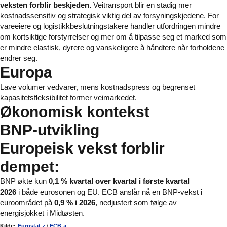
veksten forblir beskjeden.
Veitransport blir en stadig mer
kostnadssensitiv og strategisk viktig del av forsyningskjedene. For
vareeiere og logistikkbeslutningstakere handler utfordringen mindre
om kortsiktige forstyrrelser og mer om å tilpasse seg et marked som
er mindre elastisk, dyrere og vanskeligere å håndtere når forholdene
endrer seg.
Europa
Lave volumer vedvarer, mens kostnadspress og begrenset
kapasitetsfleksibilitet former veimarkedet.
Økonomisk kontekst
BNP-utvikling
Europeisk vekst forblir
dempet:
BNP økte kun
0,1 % kvartal over kvartal i første kvartal
2026
i både eurosonen og EU. ECB anslår nå en BNP-vekst i
euroområdet på
0,9 % i 2026
, nedjustert som følge av
energisjokket i Midtøsten.
Kilde:
Eurostat
/
ECB