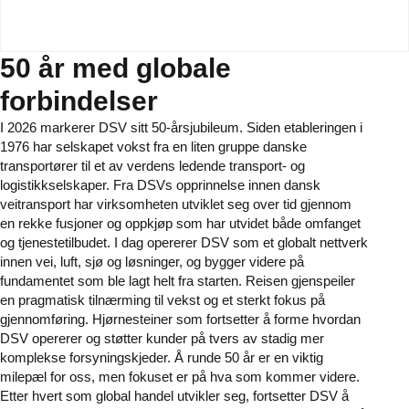
50 år med globale
forbindelser
I 2026 markerer DSV sitt 50-årsjubileum. Siden etableringen i
1976 har selskapet vokst fra en liten gruppe danske
transportører til et av verdens ledende transport- og
logistikkselskaper. Fra DSVs opprinnelse innen dansk
veitransport har virksomheten utviklet seg over tid gjennom
en rekke fusjoner og oppkjøp som har utvidet både omfanget
og tjenestetilbudet. I dag opererer DSV som et globalt nettverk
innen vei, luft, sjø og løsninger, og bygger videre på
fundamentet som ble lagt helt fra starten. Reisen gjenspeiler
en pragmatisk tilnærming til vekst og et sterkt fokus på
gjennomføring. Hjørnesteiner som fortsetter å forme hvordan
DSV opererer og støtter kunder på tvers av stadig mer
komplekse forsyningskjeder. Å runde 50 år er en viktig
milepæl for oss, men fokuset er på hva som kommer videre.
Etter hvert som global handel utvikler seg, fortsetter DSV å