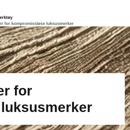
erktøy
ger for kompromissløse luksusmerker
r for
 luksusmerker