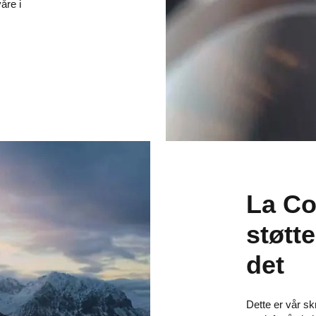
åre i
La Co
støtt
det
Dette er vår sk