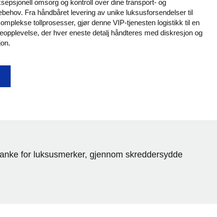
eksepsjonell omsorg og kontroll over dine transport- og
behov. Fra håndbåret levering av unike luksusforsendelser til
omplekse tollprosesser, gjør denne VIP-tjenesten logistikk til en
eopplevelse, der hver eneste detalj håndteres med diskresjon og
jon.
rgerie – personlig støtte uansett hvor du trenger det
mtanke for luksusmerker, gjennom skreddersydde