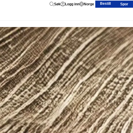
Bestill
Søk
Logg inn
Norge
Spor