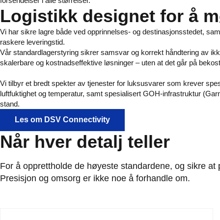
forsendelser i alle størrelser.
Logistikk designet for å 
Vi har sikre lagre både ved opprinnelses- og destinasjonsstedet, samt 
raskere leveringstid.
Vår standardlagerstyring sikrer samsvar og korrekt håndtering av ikk
skalerbare og kostnadseffektive løsninger – uten at det går på bekost
Vi tilbyr et bredt spekter av tjenester for luksusvarer som krever spesi
luftfuktighet og temperatur, samt spesialisert GOH-infrastruktur (G
stand.
Les om DSV Connectivity
Når hver detalj teller
For å opprettholde de høyeste standardene, og sikre at pr
Presisjon og omsorg er ikke noe å forhandle om.