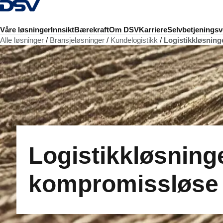
Tilbake til hjemmesiden
Våre løsninger
Innsikt
Bærekraft
Om DSV
Karriere
Selvbetjeningsv
Alle løsninger
Bransjeløsninger
Kundelogistikk
Logistikkløsnin
Logistikkløsninge
kompromissløse