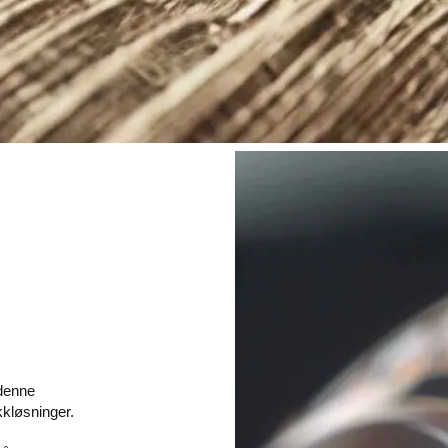
 denne
kkløsninger.