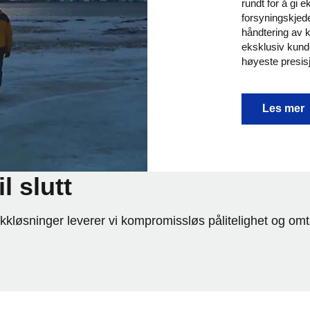
rundt for å gi 
forsyningskjede
håndtering av k
eksklusiv kund
høyeste presis
La Concie
Les mer
l slutt
ikkløsninger leverer vi kompromissløs pålitelighet og o