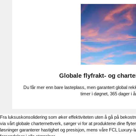
Globale flyfrakt- og charte
Du får mer enn bare lasteplass, men garantert global re
timer i døgnet, 365 dager i å
Fra luksuskonsolidering som øker effektiviteten uten å gå på bekostni
via vårt globale charternettverk, sørger vi for at produktene dine fl
løsninger garanterer hastighet og presisjon, mens våre FCL Luxury-løs