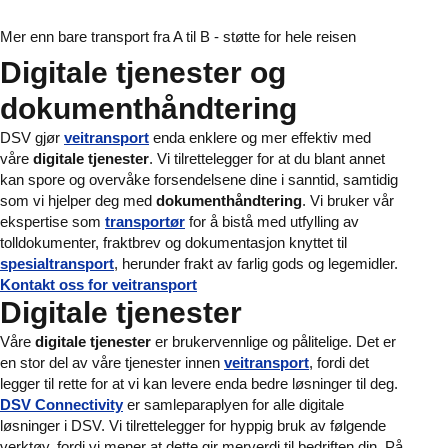
Mer enn bare transport fra A til B - støtte for hele reisen
Digitale tjenester og
dokumenthåndtering
DSV gjør
veitransport
enda enklere og mer effektiv med
våre
digitale tjenester
. Vi tilrettelegger for at du blant annet
kan spore og overvåke forsendelsene dine i sanntid, samtidig
som vi hjelper deg med
dokumenthåndtering
. Vi bruker vår
ekspertise som
transportør
for å bistå med utfylling av
tolldokumenter, fraktbrev og dokumentasjon knyttet til
spesialtransport
, herunder frakt av farlig gods og legemidler.
Kontakt oss for veitransport
Digitale tjenester
Våre
digitale tjenester
er brukervennlige og pålitelige. Det er
en stor del av våre tjenester innen
veitransport
, fordi det
legger til rette for at vi kan levere enda bedre løsninger til deg.
DSV Connectivity
er samleparaplyen for alle digitale
løsninger i DSV. Vi tilrettelegger for hyppig bruk av følgende
verktøy, fordi vi mener at dette gir merverdi til bedriften din. På