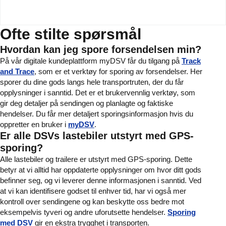
Ofte stilte spørsmål
Hvordan kan jeg spore forsendelsen min?
På vår digitale kundeplattform myDSV får du tilgang på
Track
and Trace
, som er et verktøy for sporing av forsendelser. Her
sporer du dine gods langs hele transportruten, der du får
opplysninger i sanntid. Det er et brukervennlig verktøy, som
gir deg detaljer på sendingen og planlagte og faktiske
hendelser. Du får mer detaljert sporingsinformasjon hvis du
oppretter en bruker i
myDSV
.
Er alle DSVs lastebiler utstyrt med GPS-
sporing?
Alle lastebiler og trailere er utstyrt med GPS-sporing. Dette
betyr at vi alltid har oppdaterte opplysninger om hvor ditt gods
befinner seg, og vi leverer denne informasjonen i sanntid. Ved
at vi kan identifisere godset til enhver tid, har vi også mer
kontroll over sendingene og kan beskytte oss bedre mot
eksempelvis tyveri og andre uforutsette hendelser.
Sporing
med DSV
gir en ekstra trygghet i transporten.