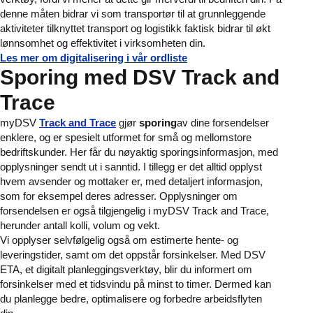
denne måten bidrar vi som transportør til at grunnleggende
aktiviteter tilknyttet transport og logistikk faktisk bidrar til økt
lønnsomhet og effektivitet i virksomheten din.
Les mer om digitalisering i vår ordliste
Sporing med DSV Track and
Trace
myDSV
Track and Trace
gjør
sporing
av dine forsendelser
enklere, og er spesielt utformet for små og mellomstore
bedriftskunder. Her får du nøyaktig sporingsinformasjon, med
opplysninger sendt ut i sanntid. I tillegg er det alltid opplyst
hvem avsender og mottaker er, med detaljert informasjon,
som for eksempel deres adresser. Opplysninger om
forsendelsen er også tilgjengelig i myDSV Track and Trace,
herunder antall kolli, volum og vekt.
Vi opplyser selvfølgelig også om estimerte hente- og
leveringstider, samt om det oppstår forsinkelser. Med DSV
ETA, et digitalt planleggingsverktøy, blir du informert om
forsinkelser med et tidsvindu på minst to timer. Dermed kan
du planlegge bedre, optimalisere og forbedre arbeidsflyten