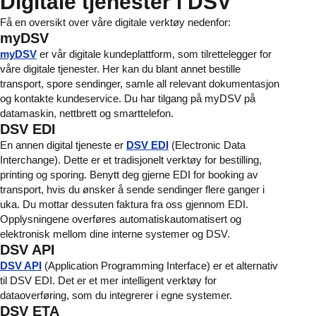
Digitale tjenester i DSV
Få en oversikt over våre digitale verktøy nedenfor:
myDSV
myDSV
er vår digitale kundeplattform, som tilrettelegger for
våre digitale tjenester. Her kan du blant annet bestille
transport, spore sendinger, samle all relevant dokumentasjon
og kontakte kundeservice. Du har tilgang på myDSV på
datamaskin, nettbrett og smarttelefon.
DSV EDI
En annen digital tjeneste er
DSV EDI
(Electronic Data
Interchange). Dette er et tradisjonelt verktøy for bestilling,
printing og sporing. Benytt deg gjerne EDI for booking av
transport, hvis du ønsker å sende sendinger flere ganger i
uka. Du mottar dessuten faktura fra oss gjennom EDI.
Opplysningene overføres automatiskautomatisert og
elektronisk mellom dine interne systemer og DSV.
DSV API
DSV API
(Application Programming Interface) er et alternativ
til DSV EDI. Det er et mer intelligent verktøy for
dataoverføring, som du integrerer i egne systemer.
DSV ETA