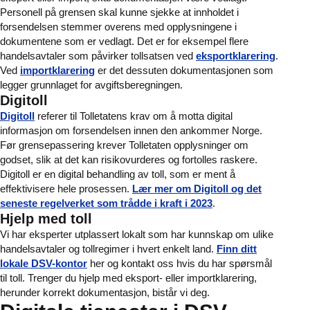
Personell på grensen skal kunne sjekke at innholdet i
forsendelsen stemmer overens med opplysningene i
dokumentene som er vedlagt. Det er for eksempel flere
handelsavtaler som påvirker tollsatsen ved
eksportklarering
.
Ved
importklarering
er det dessuten dokumentasjonen som
legger grunnlaget for avgiftsberegningen.
Digitoll
Digitoll
referer til Tolletatens krav om å motta digital
informasjon om forsendelsen innen den ankommer Norge.
Før grensepassering krever Tolletaten opplysninger om
godset, slik at det kan risikovurderes og fortolles raskere.
Digitoll er en digital behandling av toll, som er ment å
effektivisere hele prosessen.
Lær mer om Digitoll og det
seneste regelverket som trådde i kraft i 2023
.
Hjelp med toll
Vi har eksperter utplassert lokalt som har kunnskap om ulike
handelsavtaler og tollregimer i hvert enkelt land.
Finn ditt
lokale DSV-kontor
her og kontakt oss hvis du har spørsmål
til toll. Trenger du hjelp med eksport- eller importklarering,
herunder korrekt dokumentasjon, bistår vi deg.