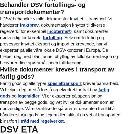
Behandler DSV fortollings- og
transportdokumenter?
I DSV behandler vi alle dokumenter knyttet til transport. Vi
håndterer
fraktbrev
, dokumentasjon knyttet til diverse
regelverk, for eksempel
Incoterms®
, samt dokumenter
nødvendig for korrekt
fortolling
. Selv om fortolling og
prosesser knyttet eksport og import er krevende, har vi
eksperter på alle våre lokale DSV-kontorer i Europa. De
hjelper deg med blant annet utfylling av tolldokumentasjon og
besvarer dine spørsmål innen tollklarering.
Hvilke dokumenter kreves i transport av
farlig gods?
Farlig gods og alle typer
spesialtransport
krever papirarbeid.
Vi hjelper deg med å forstå regelverket for frakt av
farlig
gods
og
legemidler
. Vi er eksperter på spedisjon og
transport av begge gods, og vet hvilke dokumenter som er
nødvendige. Våre kvalifiserte sjåfører er dessuten trent til å
håndtere farlig gods og legemidler, slik at du vet at transporten
blir utført
i tråd med regelverket
.
DSV ETA