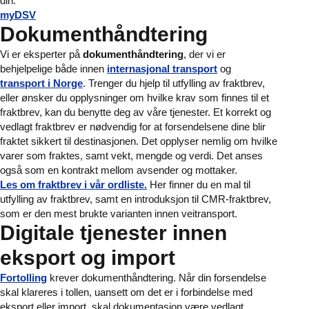
din.
myDSV
Dokumenthåndtering
Vi er eksperter på
dokumenthåndtering
, der vi er
behjelpelige både innen
internasjonal transport
og
transport i Norge
. Trenger du hjelp til utfylling av fraktbrev,
eller ønsker du opplysninger om hvilke krav som finnes til et
fraktbrev, kan du benytte deg av våre tjenester. Et korrekt og
vedlagt fraktbrev er nødvendig for at forsendelsene dine blir
fraktet sikkert til destinasjonen. Det opplyser nemlig om hvilke
varer som fraktes, samt vekt, mengde og verdi. Det anses
også som en kontrakt mellom avsender og mottaker.
Les om fraktbrev i vår ordliste.
Her finner du en mal til
utfylling av fraktbrev, samt en introduksjon til CMR-fraktbrev,
som er den mest brukte varianten innen veitransport.
Digitale tjenester innen
eksport og import
Fortolling
krever dokumenthåndtering. Når din forsendelse
skal klareres i tollen, uansett om det er i forbindelse med
eksport eller import, skal dokumentasjon være vedlagt.