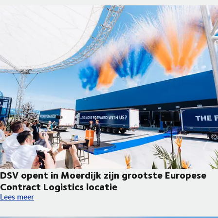
DSV opent in Moerdijk zijn grootste Europese
Contract Logistics locatie
DSV opent in Moerdijk zijn grootste Europese Contract Logistic
Lees meer