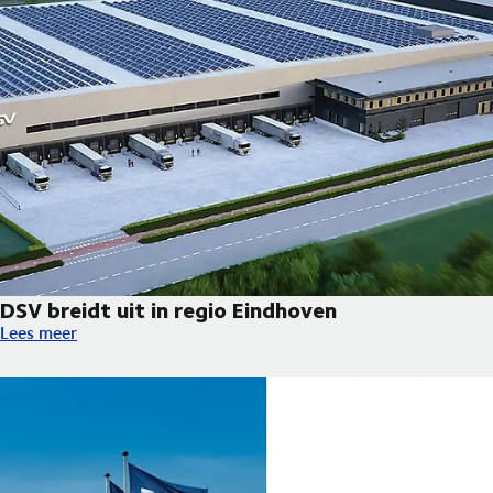
DSV breidt uit in regio Eindhoven
DSV breidt uit in regio Eindhoven
Lees meer