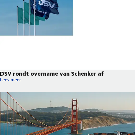
DSV rondt overname van Schenker af
DSV rondt overname van Schenker af
Lees meer