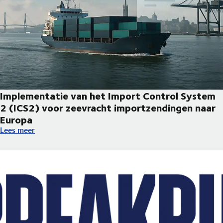
Implementatie van het Import Control System
2 (ICS2) voor zeevracht importzendingen naar
Europa
Implementatie van het Import Control System 2 (ICS2) voor z
Lees meer