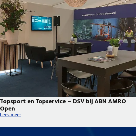
Topsport en Topservice – DSV bij ABN AMRO
Open
Topsport en Topservice – DSV bij ABN AMRO Open
Lees meer