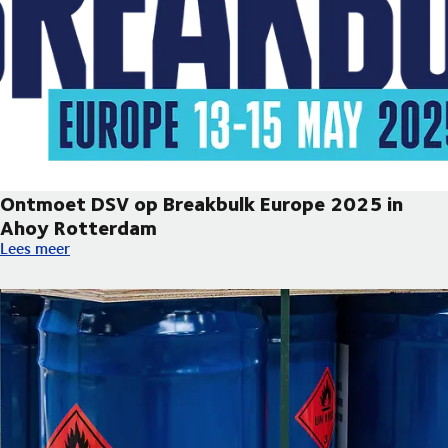
Ontmoet DSV op Breakbulk Europe 2025 in
Ahoy Rotterdam
Ontmoet DSV op Breakbulk Europe 2025 in Ahoy Rotterdam
Lees meer