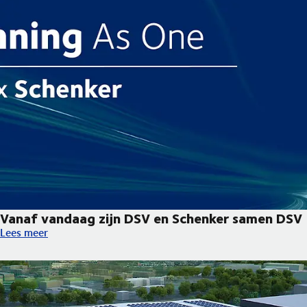
Vanaf vandaag zijn DSV en Schenker samen DSV
Vanaf vandaag zijn DSV en Schenker samen DSV
Lees meer