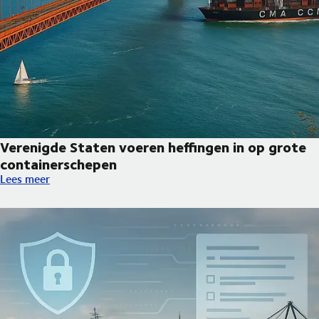
Verenigde Staten voeren heffingen in op grote
containerschepen
Verenigde Staten voeren heffingen in op grote containerschep
Lees meer