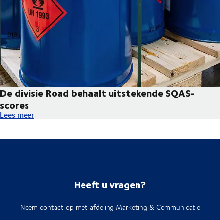
De divisie Road behaalt uitstekende SQAS-
scores
De divisie Road behaalt uitstekende SQAS-scores
Lees meer
Heeft u vragen?
Neem contact op met afdeling Marketing & Communicatie