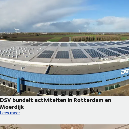
DSV bundelt activiteiten in Rotterdam en
Moerdijk
DSV bundelt activiteiten in Rotterdam en Moerdijk
Lees meer