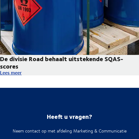
De divisie Road behaalt uitstekende SQAS-
scores
De divisie Road behaalt uitstekende SQAS-scores
Lees meer
Heeft u vragen?
Neem contact op met afdeling Marketing & Communicatie