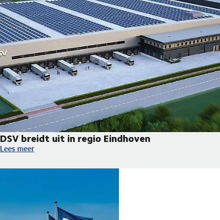
DSV breidt uit in regio Eindhoven
DSV breidt uit in regio Eindhoven
Lees meer