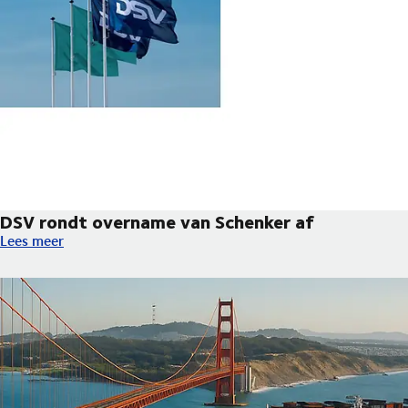
DSV rondt overname van Schenker af
DSV rondt overname van Schenker af
Lees meer