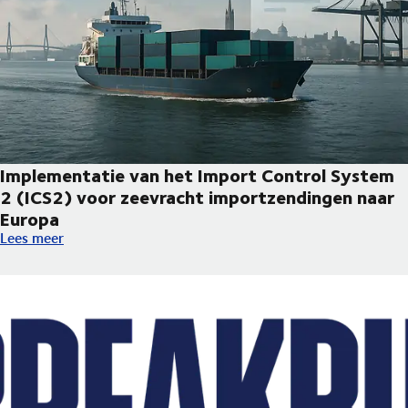
Implementatie van het Import Control System
2 (ICS2) voor zeevracht importzendingen naar
Europa
Implementatie van het Import Control System 2 (ICS2) voor z
Lees meer