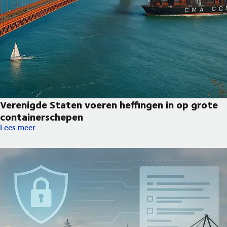
Verenigde Staten voeren heffingen in op grote
containerschepen
Verenigde Staten voeren heffingen in op grote containerschep
Lees meer