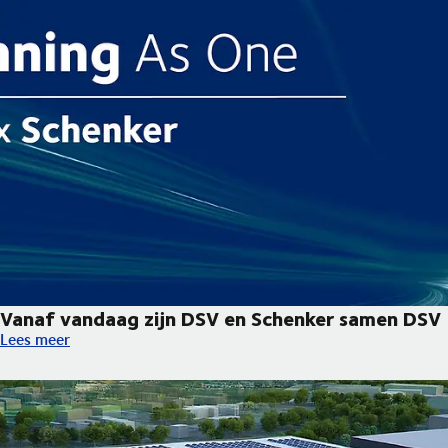
Vanaf vandaag zijn DSV en Schenker samen DSV
Vanaf vandaag zijn DSV en Schenker samen DSV
Lees meer