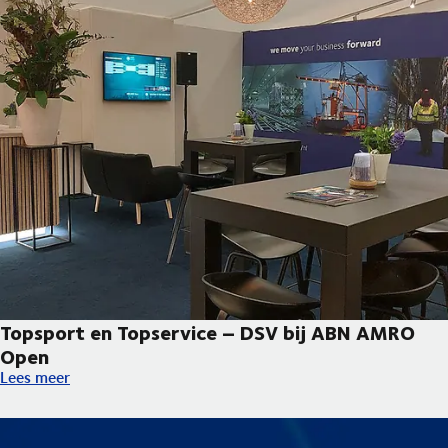
Topsport en Topservice – DSV bij ABN AMRO
Open
Topsport en Topservice – DSV bij ABN AMRO Open
Lees meer