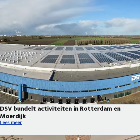
DSV bundelt activiteiten in Rotterdam en
Moerdijk
DSV bundelt activiteiten in Rotterdam en Moerdijk
Lees meer