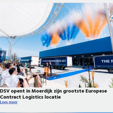
DSV opent in Moerdijk zijn grootste Europese
Contract Logistics locatie
DSV opent in Moerdijk zijn grootste Europese Contract Logistic
Lees meer