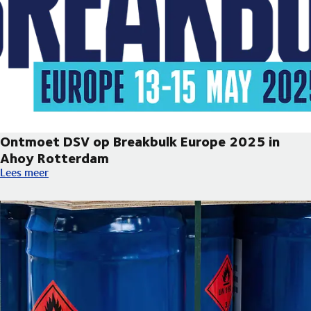
Ontmoet DSV op Breakbulk Europe 2025 in
Ahoy Rotterdam
Ontmoet DSV op Breakbulk Europe 2025 in Ahoy Rotterdam
Lees meer