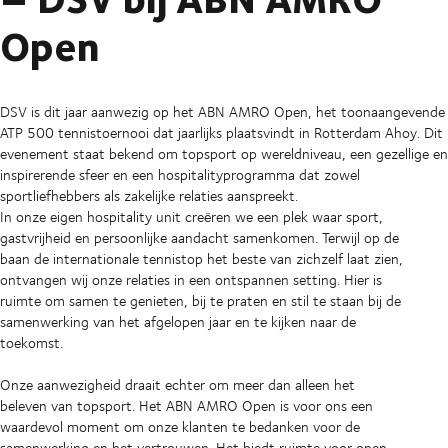
Open
DSV is dit jaar aanwezig op het ABN AMRO Open, het toonaangevende
ATP 500 tennistoernooi dat jaarlijks plaatsvindt in Rotterdam Ahoy. Dit
evenement staat bekend om topsport op wereldniveau, een gezellige en
inspirerende sfeer en een hospitalityprogramma dat zowel
sportliefhebbers als zakelijke relaties aanspreekt.
In onze eigen hospitality unit creëren we een plek waar sport,
gastvrijheid en persoonlijke aandacht samenkomen. Terwijl op de
baan de internationale tennistop het beste van zichzelf laat zien,
ontvangen wij onze relaties in een ontspannen setting. Hier is
ruimte om samen te genieten, bij te praten en stil te staan bij de
samenwerking van het afgelopen jaar en te kijken naar de
toekomst.
Onze aanwezigheid draait echter om meer dan alleen het
beleven van topsport. Het ABN AMRO Open is voor ons een
waardevol moment om onze klanten te bedanken voor de
samenwerking en het vertrouwen. Het biedt ruimte voor open