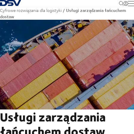
Cofnij do strony głównej
M
Usługi zarządzania łańcuchem
Cyfrowe rozwiązania dla logistyki
dostaw
Usługi zarządzania
łańcuchem dostaw