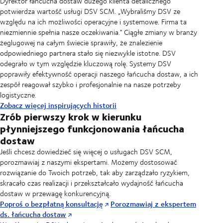
Dyrektor łańcucha dostaw dużego klienta detalicznego
nieustannie optymalizować operacje w Twoim łańcuchu dostaw.
potwierdza wartość usługi DSV SCM. „Wybraliśmy DSV ze
względu na ich możliwości operacyjne i systemowe. Firma ta
niezmiennie spełnia nasze oczekiwania." Ciągłe zmiany w branży
żeglugowej na całym świecie sprawiły, że znalezienie
odpowiedniego partnera stało się niezwykle istotne. DSV
odegrało w tym względzie kluczową rolę. Systemy DSV
poprawiły efektywność operacji naszego łańcucha dostaw, a ich
zespół reagował szybko i profesjonalnie na nasze potrzeby
logistyczne.
Zobacz więcej inspirujących historii
Zrób pierwszy krok w kierunku
płynniejszego funkcjonowania łańcucha
dostaw
Jeśli chcesz dowiedzieć się więcej o usługach DSV SCM,
porozmawiaj z naszymi ekspertami. Możemy dostosować
rozwiązanie do Twoich potrzeb, tak aby zarządzało ryzykiem,
skracało czas realizacji i przekształcało wydajność łańcucha
dostaw w przewagę konkurencyjną.
Poproś o bezpłatną konsultację
Porozmawiaj z ekspertem
ds. łańcucha dostaw