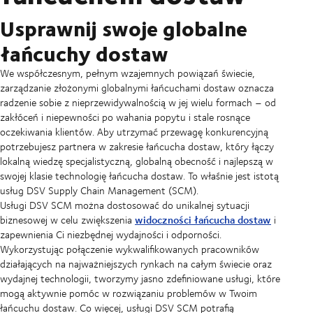
Usprawnij swoje globalne
łańcuchy dostaw
We współczesnym, pełnym wzajemnych powiązań świecie,
zarządzanie złożonymi globalnymi łańcuchami dostaw oznacza
radzenie sobie z nieprzewidywalnością w jej wielu formach – od
zakłóceń i niepewności po wahania popytu i stale rosnące
oczekiwania klientów. Aby utrzymać przewagę konkurencyjną
potrzebujesz partnera w zakresie łańcucha dostaw, który łączy
lokalną wiedzę specjalistyczną, globalną obecność i najlepszą w
swojej klasie technologię łańcucha dostaw. To właśnie jest istotą
usług DSV Supply Chain Management (SCM).
Usługi DSV SCM można dostosować do unikalnej sytuacji
widoczności łańcucha dostaw
biznesowej w celu zwiększenia
i
zapewnienia Ci niezbędnej wydajności i odporności.
Wykorzystując połączenie wykwalifikowanych pracowników
działających na najważniejszych rynkach na całym świecie oraz
wydajnej technologii, tworzymy jasno zdefiniowane usługi, które
mogą aktywnie pomóc w rozwiązaniu problemów w Twoim
łańcuchu dostaw. Co więcej, usługi DSV SCM potrafią