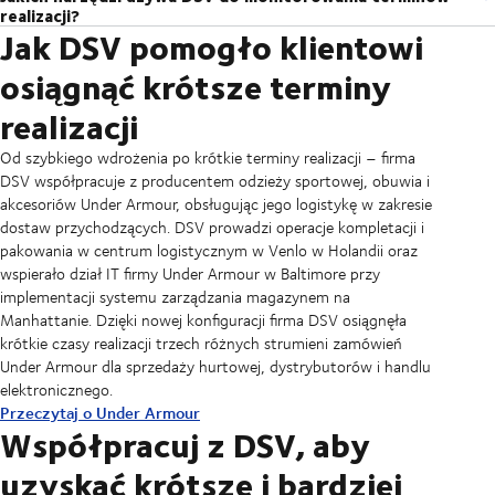
zamówień. Wykorzystują swoją znajomość lokalnego rynku i branży, aby
przez produkcję, po transport. Krótsze terminy realizacji zamówień
realizacji?
łańcuchem dostaw wiemy, co trzeba zrobić, aby skrócić czas realizacji
pokonywać wyzwania i wykazać się dużą zdolnością do adaptacji.
pozwalają firmom pracować wydajniej, obniżać koszty i dbać o
Jak DSV pomogło klientowi
DSV oferuje szereg rozwiązań, które pomagają klientom z każdej branży
zamówień. Obejmuje to wykorzystanie naszej sieci zaufanych
Począwszy od dostosowania tras transportowych, poprzez zapewnienie
zadowolenie klientów, zapewniając im terminowe dostawy.
skrócić czas realizacji zamówień i zapewnić sprawne funkcjonowanie
dostawców do budowania silnych partnerstw, optymalizację tras
większej przejrzystości łańcucha dostaw, aż po dostarczanie cennych
osiągnąć krótsze terminy
łańcucha dostaw. Należą do nich usługi DSV Supply Chain Management
transportowych, zarządzanie zapasami oraz stosowanie narzędzi do
informacji, które można wykorzystać do opracowania właściwej
(SCM), które zapewniają pełną widoczność łańcucha dostaw – aż do
realizacji
śledzenia i monitorowania, aby odzyskać kontrolę nad łańcuchem
strategii, mogą one skrócić czas realizacji i zagwarantować większą
poziomu SKU. Nasze narzędzia można również dostosować do
dostaw.
przewidywalność w łańcuchu dostaw.
indywidualnych potrzeb, aby zapobiegały zakłóceniom i podejmowały
Od szybkiego wdrożenia po krótkie terminy realizacji – firma
działania poprzez zmianę trasy lub skorzystanie z usług innych
DSV współpracuje z producentem odzieży sportowej, obuwia i
dostawców, co pozwala uniknąć opóźnień i zapewnić terminowość
akcesoriów Under Armour, obsługując jego logistykę w zakresie
dostaw.
dostaw przychodzących. DSV prowadzi operacje kompletacji i
pakowania w centrum logistycznym w Venlo w Holandii oraz
wspierało dział IT firmy Under Armour w Baltimore przy
implementacji systemu zarządzania magazynem na
Manhattanie. Dzięki nowej konfiguracji firma DSV osiągnęła
krótkie czasy realizacji trzech różnych strumieni zamówień
Under Armour dla sprzedaży hurtowej, dystrybutorów i handlu
elektronicznego.
Przeczytaj o Under Armour
Współpracuj z DSV, aby
uzyskać krótsze i bardziej