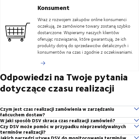
Konsument
Wraz z rozwojem zakupów online konsumenci
oczekują, że zamówione towary zostaną szybko
dostarczone. Wspieramy naszych klientów
oferując rozwiązania, które gwarantują, że ich
produkty dotrą do sprzedawców detalicznych i
konsumentów na czas i zgodnie z oczekiwaniami.
Odpowiedzi na Twoje pytania
dotyczące czasu realizacji
Czym jest czas realizacji zamówienia w zarządzaniu
łańcuchem dostaw?
W jaki sposób DSV skraca czas realizacji zamówień?
Czas realizacji w zarządzaniu łańcuchem dostaw to czas upływający od
Czy DSV może pomóc w przypadku nieprzewidywalnych
DSV dysponuje globalną siecią ekspertów, którzy mogą pomóc klientom
momentu złożenia zamówienia do momentu jego dostarczenia do
terminów realizacji?
w optymalizacji łańcuchów dostaw i skróceniu czasu realizacji
klienta. Obejmuje każdy etap procesu – od pozyskiwania materiałów,
Jakich narzędzi używa DSV do monitorowania terminów
Zdecydowanie! Dzięki wieloletniemu doświadczeniu w zarządzaniu