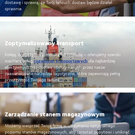
dostawę i sprawią, że Twój łańcuch dostaw będzie działał
sprawnie.
Zoptymalizowany transport
Koleją, drogą lądową, morską lub lotniczą – oferujemy szeroki
rozwiązań transportowych
wachlarz usług
dla najbardziej
efektywnych tras dostaw obsługiwanych przez nasze
zaawansowane narzędzia logistyczne, które zapewniają pełną
przejrzystość Twojego ładunku.
Zarządzanie stanem magazynowym
Możemy wesprzeć Twoją firmę w utrzymaniu optymalnego
poziomu stanów magazynowych, aby sprostać popytowi i uniknąć