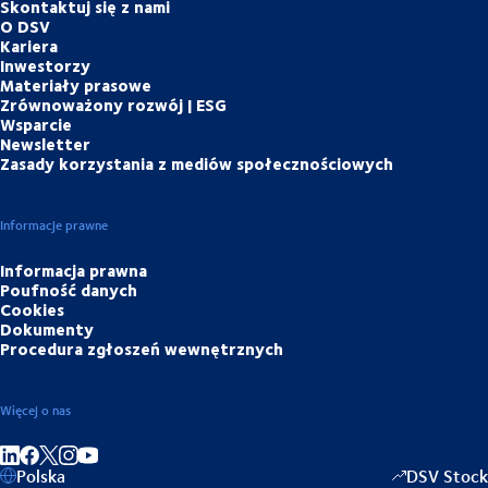
Skontaktuj się z nami
O DSV
Kariera
Inwestorzy
Materiały prasowe
Zrównoważony rozwój | ESG
Wsparcie
Newsletter
Zasady korzystania z mediów społecznościowych
Informacje prawne
Informacja prawna
Poufność danych
Cookies
Dokumenty
Procedura zgłoszeń wewnętrznych
Więcej o nas
Share on linkedIn
Share on Facebook
Share on Instagram
Share on Youtube
Polska
DSV Stock