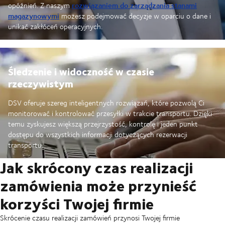
rozwiązaniem do zarządzania stanami
opóźnień. Z naszym
magazynowymi
możesz podejmować decyzje w oparciu o dane i
unikać zakłóceń operacyjnych.
Śledzenie i widoczność w czasie
rzeczywistym
DSV oferuje szereg inteligentnych rozwiązań, które pozwolą Ci
monitorować i kontrolować przesyłki w trakcie transportu. Dzięki
temu zyskujesz większą przejrzystość, kontrolę i jeden punkt
dostępu do wszystkich informacji dotyczących rezerwacji
transportu.
Jak skrócony czas realizacji
zamówienia może przynieść
korzyści Twojej firmie
Skrócenie czasu realizacji zamówień przynosi Twojej firmie