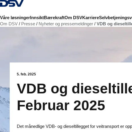
Tilbake til hjemmesiden
Våre løsninger
Innsikt
Bærekraft
Om DSV
Karriere
Selvbetjeningsv
Om DSV
Presse
Nyheter og pressemeldinger
VDB og dieseltil
5. feb. 2025
VDB og dieseltill
Februar 2025
Det månedlige VDB- og dieseltillegget for veitransport er opp