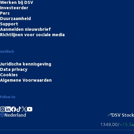
Werken bij DSV
Investeerder
Pers
Duurzaamheid
Support
Aanmelden nieuwsbrief
Richtlijnen voor sociale media
Juridisch
Juridische kennisgeving
Data privacy
Cookies
Algemene Voorwaarden
Follow Us
Deel op Instagram
Deel op LinkedIn
Deel op Facebook
Deel op TikTok
Deel op YouTube
Nederland
DSV Stock
1349,00
/
+15,5
▴