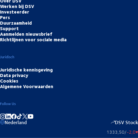
Over DSV
Werken bij DSV
Investeerder
Pers
Duurzaamheid
Support
Aanmelden nieuwsbrief
Richtlijnen voor sociale media
Juridisch
Juridische kennisgeving
Data privacy
Cookies
Algemene Voorwaarden
Follow Us
Deel op Instagram
Deel op LinkedIn
Deel op Facebook
Deel op TikTok
Deel op YouTube
Nederland
DSV Stock
1333,50
/
-2,0
▴