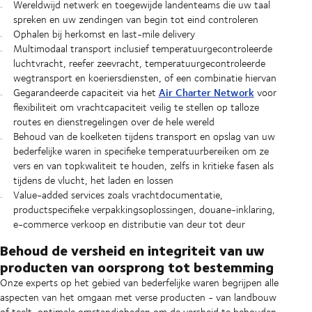
Wereldwijd netwerk en toegewijde landenteams die uw taal
spreken en uw zendingen van begin tot eind controleren
Ophalen bij herkomst en last-mile delivery
Multimodaal transport inclusief temperatuurgecontroleerde
luchtvracht, reefer zeevracht, temperatuurgecontroleerde
wegtransport en koeriersdiensten, of een combinatie hiervan
Air Charter Network
Gegarandeerde capaciteit via het
voor
flexibiliteit om vrachtcapaciteit veilig te stellen op talloze
routes en dienstregelingen over de hele wereld
Behoud van de koelketen tijdens transport en opslag van uw
bederfelijke waren in specifieke temperatuurbereiken om ze
vers en van topkwaliteit te houden, zelfs in kritieke fasen als
tijdens de vlucht, het laden en lossen
Value-added services zoals vrachtdocumentatie,
productspecifieke verpakkingsoplossingen, douane-inklaring,
e-commerce verkoop en distributie van deur tot deur
Behoud de versheid en integriteit van uw
producten van oorsprong tot bestemming
Onze experts op het gebied van bederfelijke waren begrijpen alle
aspecten van het omgaan met verse producten - van landbouw
of teelt, optimale omstandigheden om de versheid te behouden,