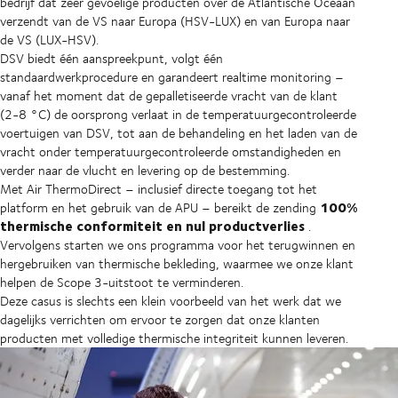
bedrijf dat zeer gevoelige producten over de Atlantische Oceaan
verzendt van de VS naar Europa (HSV-LUX) en van Europa naar
de VS (LUX-HSV).
DSV biedt één aanspreekpunt, volgt één
standaardwerkprocedure en garandeert realtime monitoring –
vanaf het moment dat de gepalletiseerde vracht van de klant
(2-8 °C) de oorsprong verlaat in de temperatuurgecontroleerde
voertuigen van DSV, tot aan de behandeling en het laden van de
vracht onder temperatuurgecontroleerde omstandigheden en
verder naar de vlucht en levering op de bestemming.
Met Air ThermoDirect – inclusief directe toegang tot het
100%
platform en het gebruik van de APU – bereikt de zending
thermische conformiteit en nul productverlies
.
Vervolgens starten we ons programma voor het terugwinnen en
hergebruiken van thermische bekleding, waarmee we onze klant
helpen de Scope 3-uitstoot te verminderen.
Deze casus is slechts een klein voorbeeld van het werk dat we
dagelijks verrichten om ervoor te zorgen dat onze klanten
producten met volledige thermische integriteit kunnen leveren.