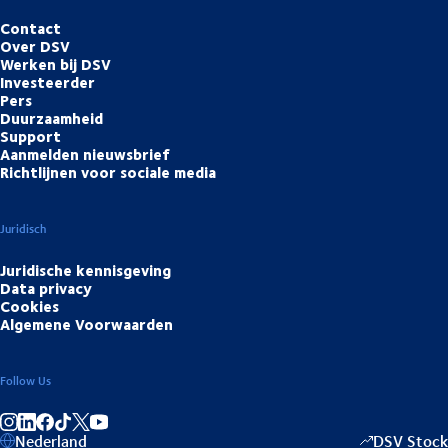
Contact
Over DSV
Werken bij DSV
Investeerder
Pers
Duurzaamheid
Support
Aanmelden nieuwsbrief
Richtlijnen voor sociale media
Juridisch
Juridische kennisgeving
Data privacy
Cookies
Algemene Voorwaarden
Follow Us
Deel op Instagram
Deel op LinkedIn
Deel op Facebook
Deel op TikTok
Deel op YouTube
Nederland
DSV Stock