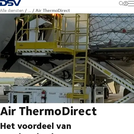
Terug naar startpagina
M
Air ThermoDirect
Alle diensten
…
Air ThermoDirect
Het voordeel van