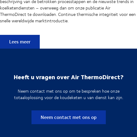
beschrijving van de betrokken processtappen en de nieuwste trends in
koelketendiensten – overweeg dan om onze publicatie Air
ThermoDirect te downloaden. Continue thermische integriteit voor een
snelle wereldwijde marktintroductie.
Leer meer over Air ThermoDirect
Lees meer
Heeft u vragen over Air ThermoDirect?
Neem contact met ons op om te bespreken hoe onze
totaaloplossing voor de koudeketen u van dienst kan zijn.
Neem contact met ons op