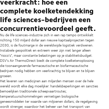
veerkracht: hoe een
complete koelketendekking
life sciences-bedrijven een
concurrentievoordeel geeft.
Nu de life sciences-industrie zich in een rap tempo ontwikkelt
richting 150 miljard dollar aan nieuwe kapitaalprojecten tegen
2030, is de foutmarge in de wereldwijde logistiek verdwenen.
Instabiele geopolitiek en extreem weer zijn niet langer alleen
"risico's", maar constante belastingen op je stabiliteitsbudget.
DSV's Air ThermoDirect biedt de complete koelketenoplossing
die toonaangevende farmaceutische en biofarmaceutische
bedrijven nodig hebben om veerkrachtig te blijven en te blijven
groeien.
Het leveren van medicijnen aan miljarden mensen over de hele
wereld wordt elke dag moeilijker: handelsbeperkingen en sancties
bemoeilijken traditionele scheepvaartroutes;
temperatuurschommelingen vernietigen biologische
geneesmiddelen ter waarde van miljoenen dollars; de regelgeving
wordt strenger, waardoor het beheer van het transport van