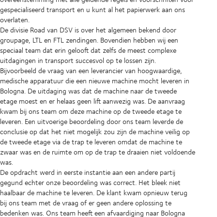
gespecialiseerd transport en u kunt al het papierwerk aan ons
overlaten.
De divisie Road van DSV is over het algemeen bekend door
groupage, LTL en FTL zendingen. Bovendien hebben wij een
speciaal team dat erin gelooft dat zelfs de meest complexe
uitdagingen in transport succesvol op te lossen zijn.
Bijvoorbeeld de vraag van een leverancier van hoogwaardige,
medische apparatuur die een nieuwe machine mocht leveren in
Bologna. De uitdaging was dat de machine naar de tweede
etage moest en er helaas geen lift aanwezig was. De aanvraag
kwam bij ons team om deze machine op de tweede etage te
leveren. Een uitvoerige beoordeling door ons team leverde de
conclusie op dat het niet mogelijk zou zijn de machine veilig op
de tweede etage via de trap te leveren omdat de machine te
zwaar was en de ruimte om op de trap te draaien niet voldoende
was.
De opdracht werd in eerste instantie aan een andere partij
gegund echter onze beoordeling was correct. Het bleek niet
haalbaar de machine te leveren. De klant kwam opnieuw terug
bij ons team met de vraag of er geen andere oplossing te
bedenken was. Ons team heeft een afvaardiging naar Bologna