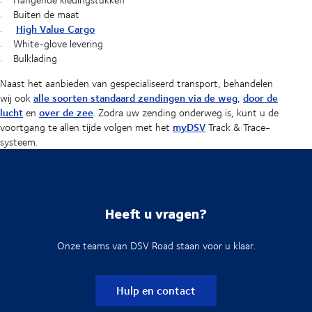
Buiten de maat
High Value Cargo
White-glove levering
Bulklading
Naast het aanbieden van gespecialiseerd transport, behandelen
alle soorten standaard zendingen via de weg
door de
wij ook
,
lucht
over de zee
en
. Zodra uw zending onderweg is, kunt u de
myDSV
voortgang te allen tijde volgen met het
Track & Trace-
systeem.
Heeft u vragen?
Onze teams van DSV Road staan voor u klaar.
Hulp en contact