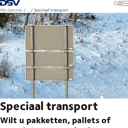
Terug naar startpagina
M
Speciaal transport
Alle diensten
…
Speciaal transport
Wilt u pakketten, pallets of