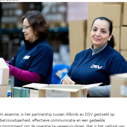
In essentie, is het partnership tussen Allbirds en DSV gestoeld op
betrouwbaarheid, effectieve communicatie en een gedeelde
commitment om de operatie te vereenvoudigen. Het is het verhaal van