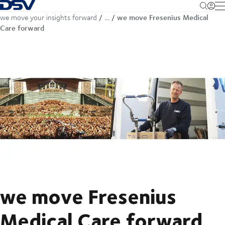
Terug naar startpagina
M
we move Fresenius Medical
we move your insights forward
…
Care forward
we move Fresenius
Medical Care forward