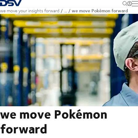
Terug naar startpagina
M
we move Pokémon forward
we move your insights forward
…
we move Pokémon
forward