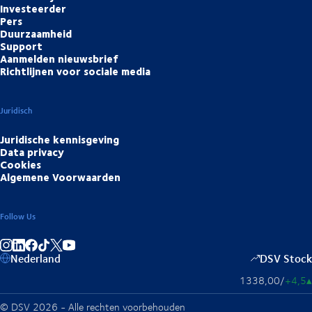
Investeerder
Pers
Duurzaamheid
Support
Aanmelden nieuwsbrief
Richtlijnen voor sociale media
Juridisch
Juridische kennisgeving
Data privacy
Cookies
Algemene Voorwaarden
Follow Us
Deel op Instagram
Deel op LinkedIn
Deel op Facebook
Deel op TikTok
Deel op YouTube
Nederland
DSV Stock
1338,00
/
+4,5
▴
© DSV 2026 - Alle rechten voorbehouden