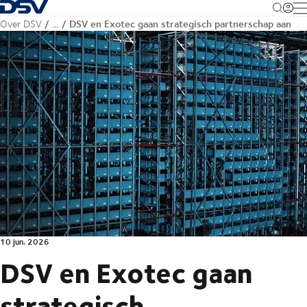
Terug naar startpagina
M
DSV en Exotec gaan strategisch partnerschap aan
Over DSV
…
10 jun. 2026
DSV en Exotec gaan
strategisch