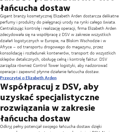
dostaw każdej firmy. Od narzędzia MyDSV, które zapewnia wgląd we
łańcucha dostaw, która usprawni Twoje działania. Nasi eksperci łączą
takich jak trasy transportowe, lokalizacje magazynów, poziomy
łańcucha dostaw
Celem jest osiągnięcie idealnej równowagi między spełnieniem
wszystkie przesyłki, po nasze zaawansowane usługi Multi LSP POM
specjalistyczną wiedzę branżową ze znajomością rynku, aby znaleźć
zapasów i procesy realizacji zamówień. Wykorzystując zaawansowane
oczekiwań klientów, minimalizacją kosztów i maksymalizacją
SCM, które integrują dane od innych dostawców w jednym panelu,
najlepsze rozwiązania dla wyzwań, przed którymi stoi Twoja firma.
narzędzia, takie jak analiza danych, modelowanie predykcyjne i śledzenie
Gigant branży kosmetycznej Elizabeth Arden dostarcza delikatne
wydajności. Wykorzystując narzędzia takie jak analiza danych, symulacje
tworząc analizę biznesową wszystkich przesyłek — możemy pomóc!
w czasie rzeczywistym, opracowujemy dostosowane strategie mające
perfumy i produkty do pielęgnacji urody na rynki całego świata.
i zaawansowane algorytmy, DSV może pomóc Ci stworzyć solidną sieć
na celu usprawnienie operacji, redukcję kosztów i poprawę
Centralizując kontrolę i realizację operacji, firma Elizabeth Arden
łańcucha dostaw, która dostosowuje się do zmian i przyczynia się do
efektywności dostaw.
zdecydowała się na współpracę z DSV w zakresie wszystkich
długoterminowego sukcesu.
działań logistycznych w Europie, na Bliskim Wschodzie i w
Afryce – od transportu drogowego do magazynu, przez
konsolidację i rozładunek kontenerów, transport do wszystkich
sklepów detalicznych, obsługę celną i kontrolę faktur. DSV
zarządza również Control Tower logistyki, aby nadzorować
operacje i zapewnić płynne działanie łańcucha dostaw.
Przeczytaj o Elizabeth Arden
Współpracuj z DSV, aby
uzyskać specjalistyczne
rozwiązania w zakresie
łańcucha dostaw
Odkryj pełny potencjał swojego łańcucha dostaw dzięki