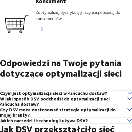
Konsument
Zoptymalizuj dystrybucję i szybciej docieraj do
konsumentów
Odpowiedzi na Twoje pytania
dotyczące optymalizacji sieci
Czym jest optymalizacja sieci w łańcuchu dostaw?
W jaki sposób DSV podchodzi do optymalizacji sieci
Optymalizacja sieci w łańcuchu dostaw obejmuje analizę i ulepszanie
łańcucha dostaw?
projektu oraz funkcjonowania sieci łańcucha dostaw w celu
Czy DSV może dostosować strategie optymalizacji do
Zdajemy sobie sprawę, że nie ma dwóch takich samych łańcuchów
zapewnienia jej jak najbardziej wydajnego i efektywnego kosztowo
mojej branży?
dostaw, dlatego zawsze zaczynamy od dogłębnej analizy obecnego
działania. Proces ten obejmuje ocenę lokalizacji dostawców, centrów
Jakich narzędzi i technologii używa DSV?
Absolutnie! DSV dysponuje wiedzą branżową w wielu różnych
łańcucha dostaw w celu zidentyfikowania obszarów nieefektywnych i
dystrybucji i magazynów, a także przepływu towarów, tras
Jak DSV przekształciło sieć
Dysponujemy szeregiem narzędzi, które mogą usprawnić łańcuch
sektorach i globalnym zasięgiem niezbędnym do stworzenia strategii
możliwości udoskonaleń. Wiąże się to z analizą kluczowych aspektów,
transportowych i poziomów zapasów.