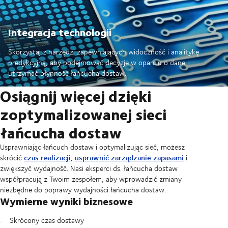
Integracja technologii
Skorzystaj z narzędzi zapewniających widoczność i analitykę
predykcyjną, aby podejmować decyzje w oparciu o dane i
utrzymać płynność łańcucha dostaw.
Osiągnij więcej dzięki
zoptymalizowanej sieci
łańcucha dostaw
Usprawniając łańcuch dostaw i optymalizując sieć, możesz
czas realizacji
usprawnić zarządzanie zapasami
skrócić
,
i
zwiększyć wydajność. Nasi eksperci ds. łańcucha dostaw
współpracują z Twoim zespołem, aby wprowadzić zmiany
niezbędne do poprawy wydajności łańcucha dostaw.
Wymierne wyniki biznesowe
Skrócony czas dostawy