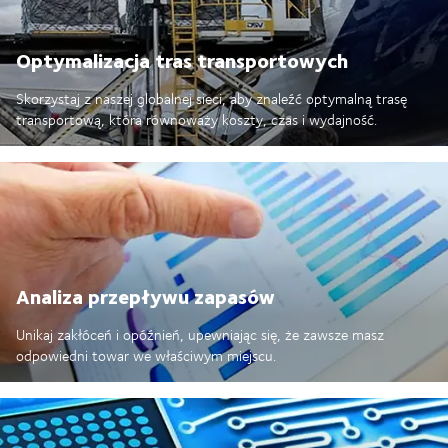
Optymalizacja tras transportowych
Skorzystaj z naszej globalnej sieci, aby znaleźć optymalną trasę
transportową, która równoważy koszty, czas i wydajność.
Analiza przepływu zapasów
Unikaj zakłóceń i opóźnień, upewniając się, że zawsze masz
odpowiedni towar we właściwym miejscu.