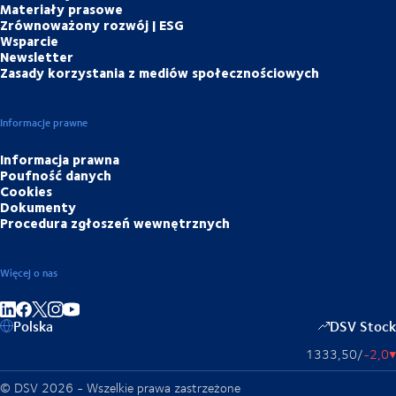
Materiały prasowe
Zrównoważony rozwój | ESG
Wsparcie
Newsletter
Zasady korzystania z mediów społecznościowych
Informacje prawne
Informacja prawna
Poufność danych
Cookies
Dokumenty
Procedura zgłoszeń wewnętrznych
Więcej o nas
Share on linkedIn
Share on Facebook
Share on Instagram
Share on Youtube
Polska
DSV Stock
1333,50
/
-2,0
▴
© DSV 2026 - Wszelkie prawa zastrzeżone