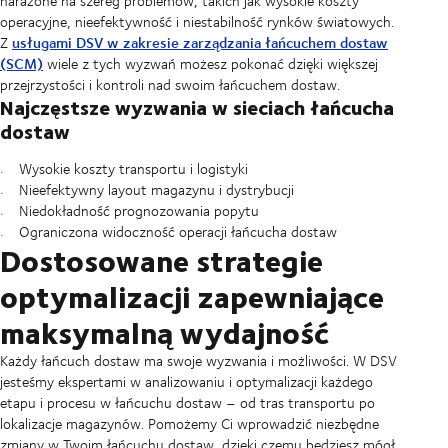
narażone na szereg problemów, takich jak wysokie koszty
operacyjne, nieefektywność i niestabilność rynków światowych.
usługami DSV w zakresie zarządzania łańcuchem dostaw
Z
(SCM)
wiele z tych wyzwań możesz pokonać dzięki większej
przejrzystości i kontroli nad swoim łańcuchem dostaw.
Najczęstsze wyzwania w sieciach łańcucha
dostaw
Wysokie koszty transportu i logistyki
Nieefektywny layout magazynu i dystrybucji
Niedokładność prognozowania popytu
Ograniczona widoczność operacji łańcucha dostaw
Dostosowane strategie
optymalizacji zapewniające
maksymalną wydajność
Każdy łańcuch dostaw ma swoje wyzwania i możliwości. W DSV
jesteśmy ekspertami w analizowaniu i optymalizacji każdego
etapu i procesu w łańcuchu dostaw – od tras transportu po
lokalizacje magazynów. Pomożemy Ci wprowadzić niezbędne
zmiany w Twoim łańcuchu dostaw, dzięki czemu będziesz mógł