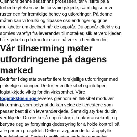
Gjennom denne sekstrinns prosessen, tar vi sikte på å
forbedre ytelsen av din forsyningskjede, samtidig som vi
ruster den for fremtidige behov og utfordringer. På denne
måten kan vi forutsi og tilpasse oss endringer og gripe
muligheter umiddelbart når de oppstår. Du oppnår effektiv og
sømløs vareflyt fra leverandør til mottaker, slik at verdikjeden
blir styrket og du kan fokusere på vekst i bedriften din.
Vår tilnærming møter
utfordringene på dagens
marked
Bedrifter i dag står overfor flere forskjellige utfordringer med
plutselige endringer. Derfor er en fleksibel og intelligent
logistikkjede viktig for din virksomhet. Våre
logistikkløsninger
leveres gjennom en fleksibel modulær
tilnærming, som betyr at du kan velge de tjenestene som
passer best til din leverandørkjede. Samtidig styrker du din
verdikjede. Du ønsker å oppnå større konkurransekraft, og
benytte deg av forsyningskjedestyring for å holde kontroll på
alle parter i prosjektet. Dette er avgjørende for å oppfylle
kundebehovet. Parter i verdikjeden omfatter avsender,