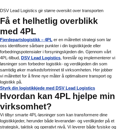
DSV Lead Logistics gir større oversikt over transporten
Få et helhetlig overblikk
med 4PL
Fjerdepartslogistikk – 4PL
er en målrettet strategi som lar
oss identifisere sårbare punkter i din logistikkjede eller
forbedringspotensialer i forsyningskjeden din. Gjennom vårt
4PL-tilbud,
DSV Lead Logistics
, foreslår og implementerer vi
løsninger som forbedrer logistikk- og verdikjeden din som
samtidig øker markedsfortrinnet til virksomheten. Her jobber
vi målrettet for å finne nye måter å optimalisere transport og
logistikk på.
Styrk din logistikkjede med DSV Lead Logistics
Hvordan kan 4PL hjelpe min
virksomhet?
Vi tilbyr smarte 4PL-løsninger som kan transformere dine
logistikkjeder, herunder både leverandør- og verdikjeder på et
strategisk, taktisk og operativt nivå. Vi leverer både fysiske og