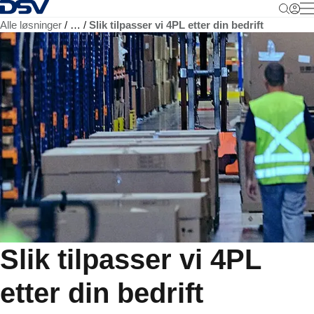
Tilbake til hjemmesiden
M
Alle løsninger
…
Slik tilpasser vi 4PL etter din bedrift
Slik tilpasser vi 4PL
etter din bedrift