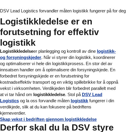
DSV Lead Logistics forvandler måten logistikk fungerer på for deg
Logistikkledelse er en
forutsetning for effektiv
logistikk
Logistikkledelse
er planlegging og kontroll av dine
logistikk-
og forsyningskjeder
. Når vi styrer din logistikk, koordinerer
og optimaliserer vi hele din logistikkprosess. En stor del av
innsatsen handler om å optimalisere din forsyningskjede. En
forbedret forsyningskjede er en forutsetning for
kostnadseffektiv transport og en viktig spillebrikke for å oppnå
vekst i virksomheten. Verdikjeden blir forbedret parallelt med
at vi tar hånd om
logistikkledelse
. Stol på
DSV Lead
Logistics
og la oss forvandle måten
logistikk
fungerer i din
verdikjede, slik at du kan fokusere på bedriftens
kjerneverdier.
Skap vekst i bedriften gjennom logistikkledelse
Derfor skal du la DSV styre