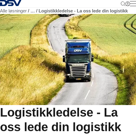
Tilbake til hjemmesiden
M
Alle løsninger
…
Logistikkledelse - La oss lede din logistikk
Logistikkledelse - La
oss lede din logistikk