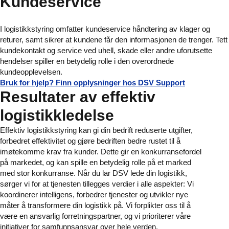
Kundeservice
I logistikkstyring omfatter kundeservice håndtering av klager og
returer, samt sikrer at kundene får den informasjonen de trenger. Tett
kundekontakt og service ved uhell, skade eller andre uforutsette
hendelser spiller en betydelig rolle i den overordnede
kundeopplevelsen.
Bruk for hjelp? Finn opplysninger hos DSV Support
Resultater av effektiv
logistikkledelse
Effektiv logistikkstyring kan gi din bedrift reduserte utgifter,
forbedret effektivitet og gjøre bedriften bedre rustet til å
imøtekomme krav fra kunder. Dette gir en konkurransefordel
på markedet, og kan spille en betydelig rolle på et marked
med stor konkurranse. Når du lar DSV lede din logistikk,
sørger vi for at tjenesten tillegges verdier i alle aspekter: Vi
koordinerer intelligens, forbedrer tjenester og utvikler nye
måter å transformere din logistikk på. Vi forplikter oss til å
være en ansvarlig forretningspartner, og vi prioriterer våre
initiativer for samfunnsansvar over hele verden.