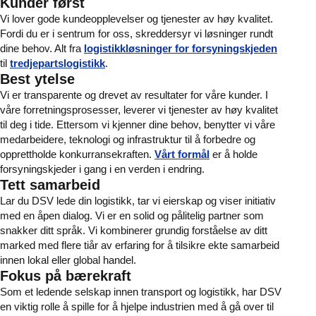
Kunder først
Vi lover gode kundeopplevelser og tjenester av høy kvalitet.
Fordi du er i sentrum for oss, skreddersyr vi løsninger rundt
dine behov. Alt fra
logistikkløsninger for forsyningskjeden
til
tredjepartslogistikk
.
Best ytelse
Vi er transparente og drevet av resultater for våre kunder. I
våre forretningsprosesser, leverer vi tjenester av høy kvalitet
til deg i tide. Ettersom vi kjenner dine behov, benytter vi våre
medarbeidere, teknologi og infrastruktur til å forbedre og
opprettholde konkurransekraften.
Vårt formål
er å holde
forsyningskjeder i gang i en verden i endring.
Tett samarbeid
Lar du DSV lede din logistikk, tar vi eierskap og viser initiativ
med en åpen dialog. Vi er en solid og pålitelig partner som
snakker ditt språk. Vi kombinerer grundig forståelse av ditt
marked med flere tiår av erfaring for å tilsikre ekte samarbeid
innen lokal eller global handel.
Fokus på bærekraft
Som et ledende selskap innen transport og logistikk, har DSV
en viktig rolle å spille for å hjelpe industrien med å gå over til