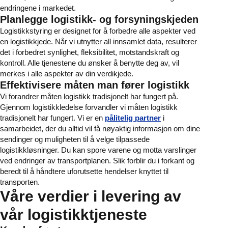
endringene i markedet.
Planlegge logistikk- og forsyningskjeden
Logistikkstyring er designet for å forbedre alle aspekter ved
en logistikkjede. Når vi utnytter all innsamlet data, resulterer
det i forbedret synlighet, fleksibilitet, motstandskraft og
kontroll. Alle tjenestene du ønsker å benytte deg av, vil
merkes i alle aspekter av din verdikjede.
Effektivisere måten man fører logistikk
Vi forandrer måten logistikk tradisjonelt har fungert på.
Gjennom logistikkledelse forvandler vi måten logistikk
tradisjonelt har fungert. Vi er en
pålitelig partner
i
samarbeidet, der du alltid vil få nøyaktig informasjon om dine
sendinger og muligheten til å velge tilpassede
logistikkløsninger. Du kan spore varene og motta varslinger
ved endringer av transportplanen. Slik forblir du i forkant og
beredt til å håndtere uforutsette hendelser knyttet til
transporten.
Våre verdier i levering av
vår logistikktjeneste