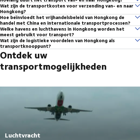
Wat zijn de transportkosten voor verzending van- en naar
Luchtvracht naar Hongkong duurt gemiddeld 1-5 dagen, afhankelijk
transportoplossingen aan voor transport van en naar Hongkong.
Hongkong?
van de route en douaneafhandeling. Voor zeevracht vanuit Rotterdam
Daarnaast bieden wij opslag, distributie en douaneafhandeling om uw
Hoe beïnvloedt het vrijhandelsbeleid van Hongkong de
De transportkosten variëren afhankelijk van het volume, het gewicht,
of Antwerpen naar de haven van Hongkong, een van de drukste havens
logistieke processen efficiënter te maken. Luchtvracht is de beste optie
handel met China en internationale transportprocessen?
Neem contact
de gekozen transportmethode en invoerrechten.
ter wereld, bedraagt de transittijd doorgaans 45 tot 60 dagen,
voor tijd kritische zendingen, terwijl zeevracht een kostenefficiënte
Welke havens en luchthavens in Hongkong worden het
Hongkong functioneert als een speciale administratieve regio van China
op
voor een offerte op maat.
afhankelijk van de exacte vaarroute en eventuele tussenstops. Met de
keuze is voor grote volumes. Voor urgente leveringen bieden we
meest gebruikt voor transport?
met een eigen economische en douanebeleid. Als vrijhandelsgebied kent
track & trace
geavanceerde
oplossingen van DSV kunt u uw
XPress-diensten, waarbij zendingen met prioriteit worden verwerkt
Wat zijn de logistieke voordelen van Hongkong als
Voor zeevracht is de Haven van Hongkong een van de grootste en
Hongkong geen invoerrechten of BTW op de meeste goederen, terwijl
zendingen in realtime monitoren, zodat u op elk moment inzicht heeft
transportknooppunt?
voor een maximaal versnelde doorlooptijd.
meest efficiënte containerhavens ter wereld. Voor luchtvracht maken
China strengere douaneregels en handelsbeperkingen hanteert. Dit
Ontdek uw
in de locatie en voortgang van uw transport.
Hongkong is een strategische logistieke hub met een van de drukste
wij gebruik van Hongkong International Airport (HKIA), die bekendstaat
maakt Hongkong een strategisch logistiek knooppunt voor
havens ter wereld en een toonaangevende luchthaven voor luchtvracht.
als een belangrijk wereldwijd logistiek knooppunt voor vrachtvervoer.
internationale handel en doorvoer naar China.
transportmogelijkheden
Dankzij snelle douaneafhandeling, uitstekende infrastructuur en directe
Dankzij onze aanwezigheid in deze belangrijke logistieke hubs kunnen
Voor transport naar Hongkong zijn verschillende documenten vereist
Chinese markt
toegang tot de
is Hongkong een ideaal knooppunt voor
efficiënte transportoplossingen
we snelle en
bieden.
om een soepele douaneafhandeling te garanderen. Meestal zijn een
internationale handel en doorvoer naar Azië.
commerciële factuur, paklijst en een Bill of Lading (B/L) of Air Waybill
(AWB) nodig. Afhankelijk van de aard van de goederen kan een
certificaat van oorsprong vereist zijn om te voldoen aan
handelsvoordelen onder bepaalde handelsovereenkomsten.
Bedrijven die via Hongkong goederen naar China willen transporteren
profiteren van snellere douaneafhandeling en efficiënte logistieke
verbindingen. Echter, producten die vanuit Hongkong China
binnenkomen, worden als internationale import beschouwd en kunnen
Luchtvracht
onderhevig zijn aan invoerrechten, BTW en extra inspecties door de