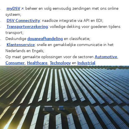
myDSV
: beheer en volg eenvoudig zendingen met ons online
systeem;
DSV Connectivity
: naadloze integratie via API en EDI;
Transportverzekering
: volledige dekking voor goederen tijdens
transport;
douaneafhandeling
Deskundige
en classificatie;
Klantenservice
: snelle en gemakkelijke communicatie in het
Nederlands en Engels;
Automotive
Op maat gemaakte oplossingen voor de sectoren
,
Consumer
Healthcare
Technology
Industrial
,
,
en
.