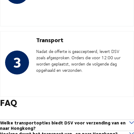
Transport
Nadat de offerte is geaccepteerd, levert DSV
zoals afgesproken. Orders die voor 12:00 uur
worden geplaatst, worden de volgende dag
opgehaald en verzonden.
FAQ
Welke transportopties biedt DSV voor verzending van en
naar Hongkong?
Hoelang duurt het transport van- en naar Hongkong?
luchtvracht
zeevracht
XPress
DSV biedt
,
,
en multimodale