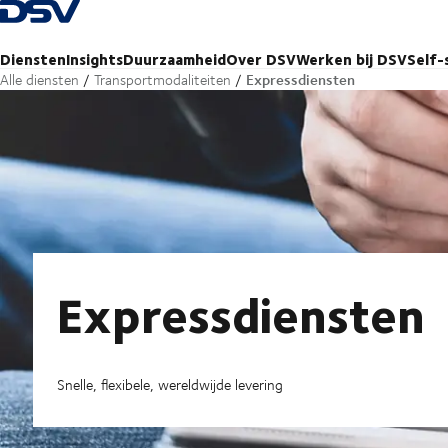
Terug naar startpagina
Diensten
Insights
Duurzaamheid
Over DSV
Werken bij DSV
Self-
Expressdiensten
Alle diensten
Transportmodaliteiten
Expressdiensten
Snelle, flexibele, wereldwijde levering