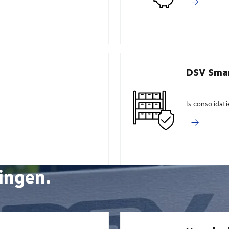
DSV Smar
Is consolidat
ingen.