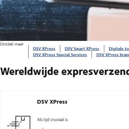
Ontdek meer
DSV XPress
DSV Smart XPress
Digitale to
DSV XPress Special Services
DSV XPress bran
Wereldwijde expresverzend
DSV XPress
Als tijd cruciaal is