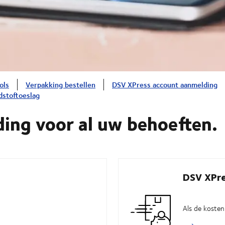
ols
Verpakking bestellen
DSV XPress account aanmelding
dstoftoeslag
ing voor al uw behoeften.
DSV XPr
Als de kosten