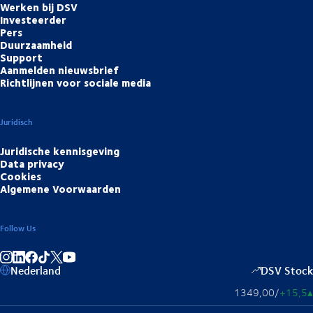
Werken bij DSV
Investeerder
Pers
Duurzaamheid
Support
Aanmelden nieuwsbrief
Richtlijnen voor sociale media
Juridisch
Juridische kennisgeving
Data privacy
Cookies
Algemene Voorwaarden
Follow Us
Deel op Instagram
Deel op LinkedIn
Deel op Facebook
Deel op TikTok
Deel op YouTube
Nederland
DSV Stock
1349,00
/
+15,5
▴