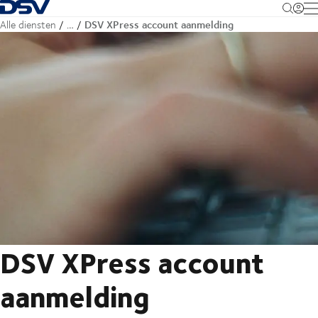
Terug naar startpagina
M
DSV XPress account aanmelding
Alle diensten
…
DSV XPress account
aanmelding