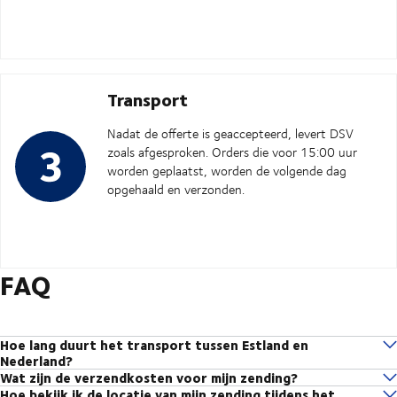
Transport
Nadat de offerte is geaccepteerd, levert DSV
zoals afgesproken. Orders die voor 15:00 uur
worden geplaatst, worden de volgende dag
opgehaald en verzonden.
FAQ
Hoe lang duurt het transport tussen Estland en
Nederland?
Wat zijn de verzendkosten voor mijn zending?
Transittijden variëren doorgaans van 3-7 werkdagen voor FTL en LTL,
Hoe bekijk ik de locatie van mijn zending tijdens het
Vraag een offerte aan
voor een nauwkeurige prijs en wij passen de
en 3-8 werkdagen voor Groupage-zendingen tussen Estland en