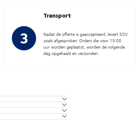
Transport
Nadat de offerte is geaccepteerd, levert DSV
zoals afgesproken. Orders die voor 15:00
uur worden geplaatst, worden de volgende
dag opgehaald en verzonden.
, meestal enkele werkdagen.
s voor uw zending.
emen met ons ervaren collega's
,
k & Trace
, plus geschatte
uigen als onderdeel van
e de adoptie van elektrische
eductiedoelen van de EU.