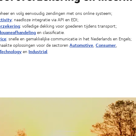
beheer en volg eenvoudig zendingen met ons online systeem;
tivity
: naadloze integratie via API en EDI;
erzekering
: volledige dekking voor goederen tijdens transport;
douaneafhandeling
en classificatie.
vice
: snelle en gemakkelijke communicatie in het Nederlands en Engels;
Automotive
Consumer
aakte oplossingen voor de sectoren
,
,
Technology
Industrial
en
.