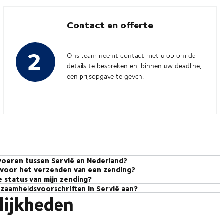
Contact en offerte
Ons team neemt contact met u op om de
details te bespreken en, binnen uw deadline,
een prijsopgave te geven.
voeren tussen Servië en Nederland?
 voor het verzenden van een zending?
ssen Servië en Nederland variëren per type zending (FTL, LTL, Groupage)
e status van mijn zending?
een offerte aanvragen
n, kunt u
, en wij bieden u aangepaste prijsdetail
contact op te n
chillen door verschillende factoren, raden wij u aan om
zaamheidsvoorschriften in Servië aan?
Trac
ing te controleren, logt u in op myDSV. Het biedt live tracking via
iste oplossing te vinden en nauwkeurige transittijden te bieden.
lijkheden
elgrado de implementatie van lage-emissiezones (LEZ's) voor zware voert
 in de stad te verminderen. De regering overweegt beleidsmaatregelen di
emissier
iding van oplaadinfrastructuur om aan te sluiten bij de bredere