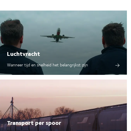
In reactie op deze ontwikkelingen
verminderen en een strategie te ont
oplaadinfrastructuur. We vergroten 
terwijl we de Duurzame Ontwikkeli
wegtransport.
Luchtvracht
Wanneer tijd en snelheid het belangrijkst zijn
Transport per spoor