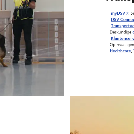
myDSV
: 
DSV Connec
Transportv
Deskundige
Klantenser
Op maat gem
Healthcare
,