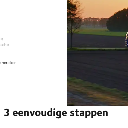
e;
ische
 bereiken.
n 3 eenvoudige stappen