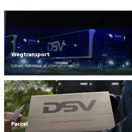
tvervoerders om de CO2-uitstoot te
's) samen met de noodzakelijke
t aanzienlijk te verminderen,
ap met Volvo de decarbonisatie van
Wegtransport
Lokaal, nationaal of internationaal
Parcel