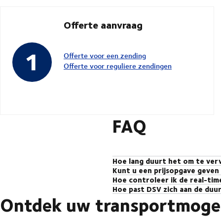
Offerte aanvraag
Offerte voor een zending
Offerte voor reguliere zendingen
FAQ
Hoe lang duurt het om te ver
Kunt u een prijsopgave geven
De transittijden voor zendingen tu
Hoe controleer ik de real-tim
Om een nauwkeurig tarief te krijge
Aangezien transittijden kunnen vers
Hoe past DSV zich aan de duur
Om de real-time status van uw zend
wat klaarstaat om u te helpen de ju
Ontdek uw transportmoge
In Servië verkennen steden zoals B
aankomsttijden.
inspanningen om de luchtvervuiling
voertuigen bevorderen en de uitbre