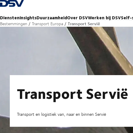
Terug naar startpagina
Diensten
Insights
Duurzaamheid
Over DSV
Werken bij DSV
Self-
Transport Servië
Bestemmingen
Transport Europa
Transport Servië
Transport en logistiek van, naar en binnen Servië