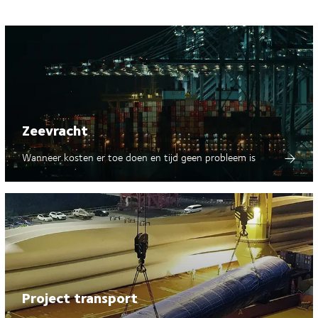
 past DSV zich aan door samen te werken met Best-in-Class (BIC) vrach
wikkelen voor de inzet van interne batterij-elektrische voertuigen (BEV
ook het gebruik van onze Driver-app om papierafval tijdens het transpor
ngsdoelen van de VN ondersteunen. Bovendien versterkt ons partnersch
Zeevracht
Wanneer kosten er toe doen en tijd geen probleem is
Project transport