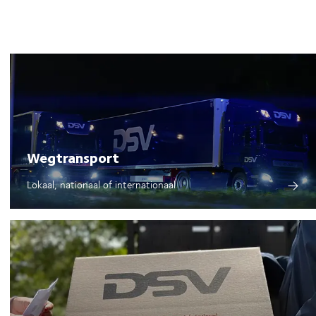
rtuigen door middel van incentives
n.
(BEV's) in Turkije te lanceren
n. We vergroten ook het gebruik
ame Ontwikkelingsdoelen van de VN
e van wegtransport.
Wegtransport
Lokaal, nationaal of internationaal