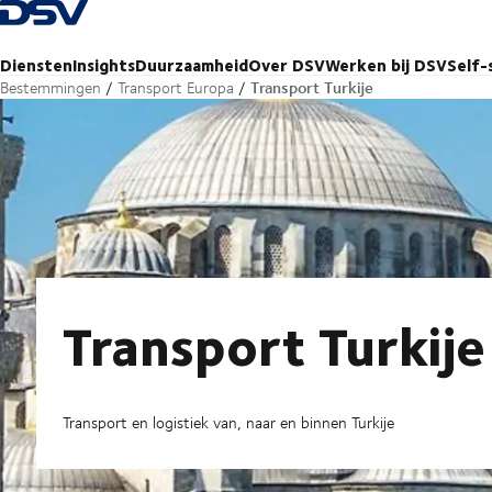
Terug naar startpagina
Diensten
Insights
Duurzaamheid
Over DSV
Werken bij DSV
Self-
Transport Turkije
Bestemmingen
Transport Europa
Transport Turkije
Transport en logistiek van, naar en binnen Turkije