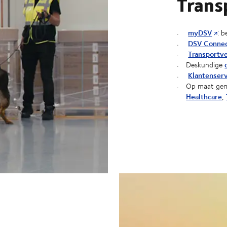
Trans
myDSV
: 
DSV Connec
Transportv
Deskundige
Klantenser
Op maat gem
Healthcare
,