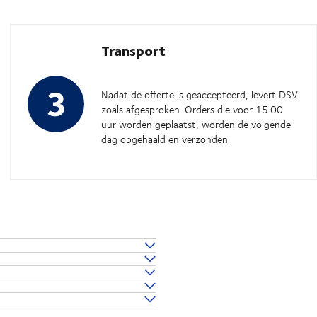
Transport
Nadat de offerte is geaccepteerd, levert DSV
zoals afgesproken. Orders die voor 15:00
uur worden geplaatst, worden de volgende
dag opgehaald en verzonden.
-8 werkdagen voor LTL, en 2-6
 uw vracht.
contact op te
 u aan rechtstreeks
Track & Trace
erde tracking via
ften en nauwkeurige transittijden.
en helpen met documentatie en
EZ's) om de vervuiling door zware