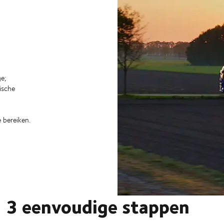
e;
ische
 bereiken.
n 3 eenvoudige stappen