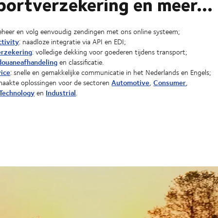
portverzekering en meer...
beheer en volg eenvoudig zendingen met ons online systeem;
tivity
: naadloze integratie via API en EDI;
erzekering
: volledige dekking voor goederen tijdens transport;
douaneafhandeling
en classificatie.
vice
: snelle en gemakkelijke communicatie in het Nederlands en Engels;
Automotive
Consumer
aakte oplossingen voor de sectoren
,
,
Technology
Industrial
en
.