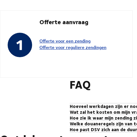
Offerte aanvraag
Offerte voor een zending
Offerte voor reguliere zendingen
FAQ
Hoeveel werkdagen zijn er nod
Wat zal het kosten om mijn v
Transittijden voor zendingen tuss
Hoe zie ik waar mijn zending z
Vraag een offerte aan
voor nauwkeu
werkdagen voor Groupage. Gezien de 
Welke douaneregels zijn van t
Om in real-time te zien waar uw ze
nemen met onze ervaren collega'
Hoe past DSV zich aan de duur
Douanerechten en vereisten zijn es
en ETA (Estimated Time of Arrival)
Hoewel Turkije geen EU-lid is, verk
eventuele douane-gerelateerde zo