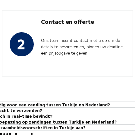
Contact en offerte
Ons team neemt contact met u op om de
details te bespreken en, binnen uw deadline,
een prijsopgave te geven.
ig voor een zending tussen Turkije en Nederland?
racht te verzenden?
en Turkije en Nederland bedragen doorgaans 4-8 werkdagen voor FTL, 3
ich in real-time bevindt?
rige prijzen, en wij zorgen voor kosten die specifiek zijn afgestemd op
verschillende factoren die van invloed zijn op transittijden, raden wij
oepassing op zendingen tussen Turkije en Nederland?
nding zich bevindt, gebruikt u het myDSV platform. Het biedt gedetaille
s
voor hulp bij het identificeren van de beste oplossingen voor uw behoe
zaamheidsvoorschriften in Turkije aan?
Onze collega's
sentieel voor zendingen tussen Turkije en Nederland.
kunn
 meldingen.
ennen grote steden zoals Istanbul de invoering van lage-emissiezones (L
rgen aanpakken.