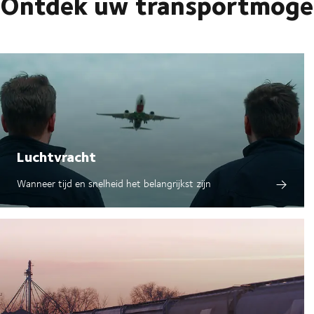
Ontdek uw transportmoge
voertuigen te bestrijden. De Turkse
en overweegt investeringen in oplaa
In reactie op deze ontwikkelingen p
tegen het einde van 2025, ter ond
van onze Driver-app om papierafval
ondersteunen. Bovendien versterk
Luchtvracht
Wanneer tijd en snelheid het belangrijkst zijn