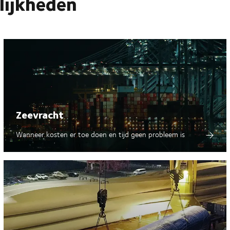
lijkheden
 regering richt zich op het vergroten van de adoptie van elektrische voe
dinfrastructuur om de luchtkwaliteit in stedelijke gebieden te verbetere
ast DSV zich aan door van plan te zijn om batterij-elektrische voertuigen 
ersteuning van ons doel om meer dan 2.000 BEV's tegen 2030 te hebbe
 tijdens het transport aanzienlijk te verminderen, terwijl we de Duurz
ons partnerschap met Volvo de inspanningen voor de decarbonisati
t
Zeevracht
Wanneer kosten er toe doen en tijd geen probleem is