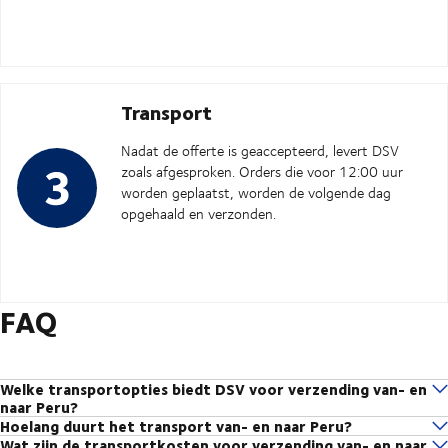
Transport
Nadat de offerte is geaccepteerd, levert DSV
zoals afgesproken. Orders die voor 12:00 uur
worden geplaatst, worden de volgende dag
opgehaald en verzonden.
FAQ
Welke transportopties biedt DSV voor verzending van- en
naar Peru?
Hoelang duurt het transport van- en naar Peru?
DSV biedt een uitgebreid pakket aan transportoplossingen, waaronder
Wat zijn de transportkosten voor verzending van- en naar
Luchtvracht naar Peru duurt gemiddeld 2-6 dagen, afhankelijk van de
luchtvracht
zeevracht
XPress
,
en
-leveringen. Luchtvracht is de ideale