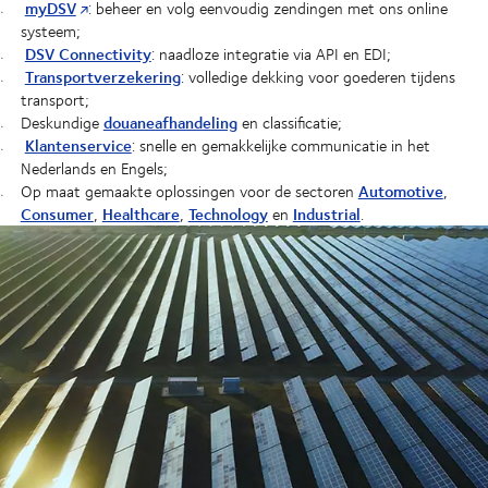
myDSV
: beheer en volg eenvoudig zendingen met ons online
systeem;
DSV Connectivity
: naadloze integratie via API en EDI;
Transportverzekering
: volledige dekking voor goederen tijdens
transport;
douaneafhandeling
Deskundige
en classificatie;
Klantenservice
: snelle en gemakkelijke communicatie in het
Nederlands en Engels;
Automotive
Op maat gemaakte oplossingen voor de sectoren
,
Consumer
Healthcare
Technology
Industrial
,
,
en
.