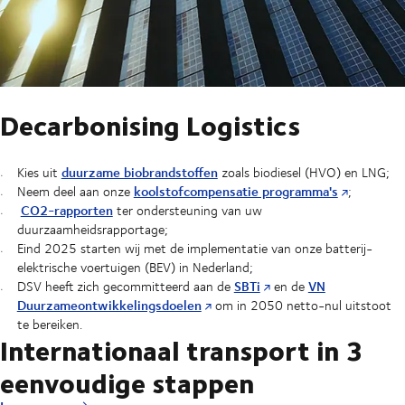
Decarbonising Logistics
duurzame biobrandstoffen
Kies uit
zoals biodiesel (HVO) en LNG;
koolstofcompensatie programma's
Neem deel aan onze
;
CO2-rapporten
ter ondersteuning van uw
duurzaamheidsrapportage;
Eind 2025 starten wij met de implementatie van onze batterij-
elektrische voertuigen (BEV) in Nederland;
SBTi
VN
DSV heeft zich gecommitteerd aan de
en de
Duurzameontwikkelingsdoelen
om in 2050 netto-nul uitstoot
te bereiken.
Internationaal transport in 3
eenvoudige stappen