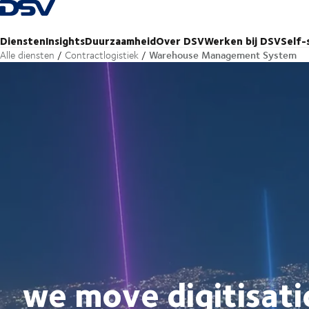
Terug naar startpagina
Diensten
Insights
Duurzaamheid
Over DSV
Werken bij DSV
Self-
Warehouse Management System
Alle diensten
Contractlogistiek
we move digitisat