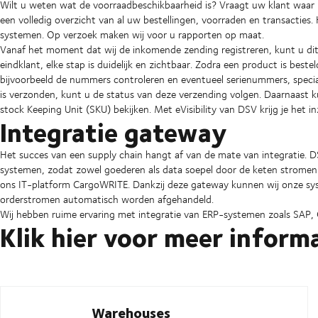
Wilt u weten wat de voorraadbeschikbaarheid is? Vraagt uw klant waar zi
een volledig overzicht van al uw bestellingen, voorraden en transacties.
systemen. Op verzoek maken wij voor u rapporten op maat.
Vanaf het moment dat wij de inkomende zending registreren, kunt u dit
eindklant, elke stap is duidelijk en zichtbaar. Zodra een product is be
bijvoorbeeld de nummers controleren en eventueel serienummers, speciale
is verzonden, kunt u de status van deze verzending volgen. Daarnaast k
stock Keeping Unit (SKU) bekijken. Met eVisibility van DSV krijg je het in
Integratie gateway
Het succes van een supply chain hangt af van de mate van integratie. D
systemen, zodat zowel goederen als data soepel door de keten stromen
ons IT-platform CargoWRITE. Dankzij deze gateway kunnen wij onze sy
orderstromen automatisch worden afgehandeld.
Wij hebben ruime ervaring met integratie van ERP-systemen zoals SAP,
Klik hier voor meer inform
Warehouses