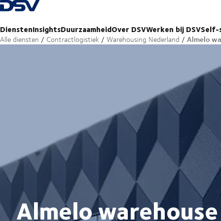
Terug naar startpagina
Diensten
Insights
Duurzaamheid
Over DSV
Werken bij DSV
Self-
Almelo wa
Alle diensten
Contractlogistiek
Warehousing Nederland
Almelo warehouse