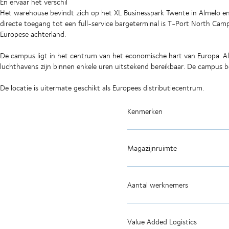
En ervaar het verschil
Het warehouse bevindt zich op het XL Businesspark Twente in Almelo en 
directe toegang tot een full-service bargeterminal is T-Port North Camp
Europese achterland.
De campus ligt in het centrum van het economische hart van Europa. All
luchthavens zijn binnen enkele uren uitstekend bereikbaar. De campus b
De locatie is uitermate geschikt als Europees distributiecentrum.
Kenmerken
Magazijnruimte
Aantal werknemers
Value Added Logistics